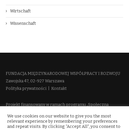
Wirtschaft
Wissenschaft
FUNDACJA MIĘDZYNARODOWEJ WSPÓŁPRACY I ROZWOJU​
Zawojska 47, 02-927 Warszawa
Polityka prywatności
|
Kontakt
Projekt finansowany w ramach programu „Społeczna
Odpowiedzialność Nauki 2“ Ministerstwa Edukacji i Nauki
We use cookies on our website to give you the most
więcej informacji
relevant experience by remembering your preferences
and repeat visits. By clicking “Accept All”, you consent to