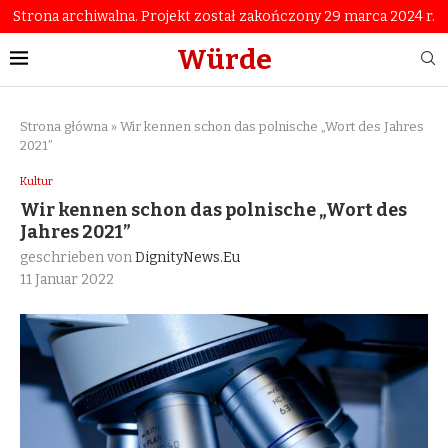
Strona archiwalna. Projekt został zakończony 29 marca 2024 r.
Würde
Strona główna
»
Wir kennen schon das polnische „Wort des Jahres
2021”
Kultur
Wir kennen schon das polnische „Wort des
Jahres 2021”
geschrieben von
DignityNews.eu
11 Januar 2022