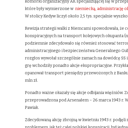
komórki organizacyjny AK specjalizującej się w przep
które były wymierzone w
niemiecką, administrację o
W stolicy Kedyw liczył około 2,5 tys. specjalnie wyszko
Rewizja strategii walki z Niemcami spowodowała, że co
konspiracyjnych na transport kolejowych okupanta (np. 
podziemnie zdecydowało się również stosować terror
administracyjnego i bezpieczeństwa Generalnego Gu
rozgłos wywołał szczególnie zamach na dowódcę SS i 
grę wchodziły ponadto akcje ekspropriacyjne. Przykł
opanował transport pieniędzy przewożonych z Banku 
mln zł.
Ponadto ważne okazały się akcje odbijania więźniów. Zo
przeprowadzona pod Arsenałem – 26 marca 1943 r. W 
Pawiak.
Zdecydowaną akcję zbrojną w kwietniu 1943 r. podjęli 
problemem, jak też całej polskiej konspiracji, był je