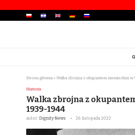
G
Strona główna
»
Walka zbrojna z okupantem niemieckim w
Historia
Walka zbrojna z okupante
1939-1944
autor:
Dignity News
26 listopada 2022