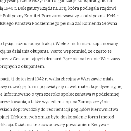
dgrywać przede wszystkim organizacje konspiracyjne. Ich
ią 1940 r. Delegatury Rządu na Kraj, która podlegała rządowi
 Polityczny Komitet Porozumiewawczy, a od stycznia 1944 r.
Polskiego Państwa Podziemnego pełniła zaś Komenda Główna
tysiąc różnorodnych akcji. Wiele z nich miało zaplanowany
kcją na działania okupanta. Warto wspomnieć, że często te
 przez Gestapo tajnych drukarń. Łącznie na terenie Warszawy
 zbrojnych z okupantem.
ji, tj. do jesieni 1942 r., walka zbrojna w Warszawie miała
y rozwój jej form, pojawiały się nawet małe akcje dywersyjne,
 nie informowano o tym szeroko społeczeństwa w podziemnej
e aresztowania, a także wysiedlenia np. na Zamojszczyźnie
na wsiach doprowadziły do reorientacji poglądów kierownictwa
ojnej. Efektem tych zmian było doskonalenie form i metod
nsyfikacja. Działania te zaowocowały powstaniem Kedywu –