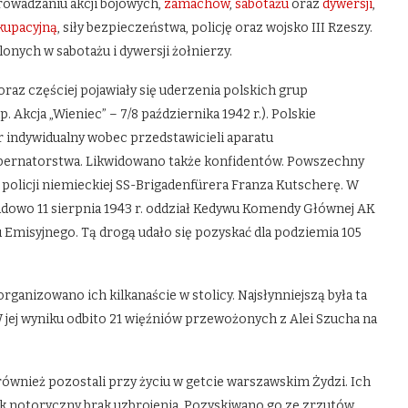
rowadzaniu akcji bojowych,
zamachów
,
sabotażu
oraz
dywersji
,
kupacyjną
, siły bezpieczeństwa, policję oraz wojsko III Rzeszy.
lonych w sabotażu i dywersji żołnierzy.
raz częściej pojawiały się uderzenia polskich grup
Akcja „Wieniec” – 7/8 października 1942 r.). Polskie
 indywidualny wobec przedstawicieli aparatu
bernatorstwa. Likwidowano także konfidentów. Powszechny
policji niemieckiej SS-Brigadenfürera Franza Kutscherę. W
adowo 11 sierpnia 1943 r. oddział Kedywu Komendy Głównej AK
Emisyjnego. Tą drogą udało się pozyskać dla podziemia 105
rganizowano ich kilkanaście w stolicy. Najsłynniejszą była ta
jej wyniku odbito 21 więźniów przewożonych z Alei Szucha na
również pozostali przy życiu w getcie warszawskim Żydzi. Ich
dnak notoryczny brak uzbrojenia. Pozyskiwano go ze zrzutów