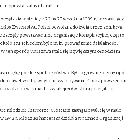
ój niepowtarzalny charakter.
zęła się w stolicy z 26 na 27 września 1939 r., w czasie gdy
łużba Zwycięstwu Polski powołana do życia przez gen. bryg.
zaczęły powstawać inne organizacje konspiracyjne, często
ż około stu. Ich celem było m.in. prowadzenie działalności
 W ten sposób Warszawa stała się największym ośrodkiem
sną rękę polskie społeczeństwo. Był to głównie bierny opór.
ń lub nawet w ich jawnym niewykonywaniu. Coraz powszechniej
prowadzono w ramach tzw. akcji żółw, która polegała na
że młodzież i harcerze. Ci ostatni zaangażowali się w małe
 w 1942 r. Młodzież harcerska działała w ramach Organizacji