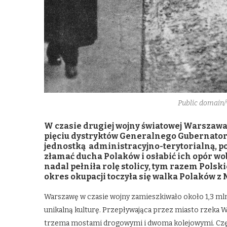
Public domain
W czasie drugiej wojny światowej Warszawa
pięciu dystryktów Generalnego Gubernators
jednostką administracyjno-terytorialną, pow
złamać ducha Polaków i osłabić ich opór 
nadal pełniła rolę stolicy, tym razem Pols
okres okupacji toczyła się walka Polaków z
Warszawę w czasie wojny zamieszkiwało około 1,3 mln
unikalną kulturę. Przepływająca przez miasto rzeka Wi
trzema mostami drogowymi i dwoma kolejowymi. Częś