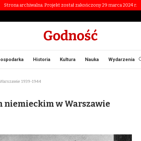
Strona archiwalna. Projekt został zakończony 29 marca 2024 r.
Godność
ospodarka
Historia
Kultura
Nauka
Wydarzenia
 Warszawie 1939-1944
m niemieckim w Warszawie