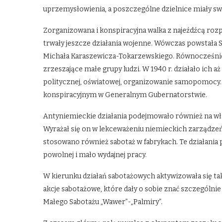
uprzemysłowienia, a poszczególne dzielnice miały sw
Zorganizowana i konspiracyjna walka z najeźdźcą rozpoc
trwały jeszcze działania wojenne. Wówczas powstała S
Michała Karaszewicza-Tokarzewskiego. Równocześnie 
zrzeszające małe grupy ludzi. W 1940 r. działało ich a
politycznej, oświatowej, organizowanie samopomocy.
konspiracyjnym w Generalnym Gubernatorstwie.
Antyniemieckie działania podejmowało również na wła
Wyrażał się on w lekceważeniu niemieckich zarządze
stosowano również sabotaż w fabrykach. Te działania 
powolnej i mało wydajnej pracy.
W kierunku działań sabotażowych aktywizowała się tak
akcje sabotażowe, które dały o sobie znać szczególnie
Małego Sabotażu „Wawer”-„Palmiry”.