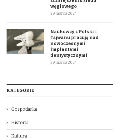
zmniejszeniu śladu
węglowego
29 marca 2024
Naukowcy z Polski i
Tajwanu pracują nad
nowoczesnymi
implantami
dentystycznymi
29 marca 2024
KATEGORIE
Gospodarka
Historia
Kultura