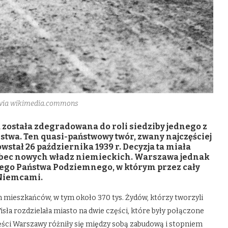
/via wikimedia.commons
 została zdegradowana do roli siedziby jednego z
twa. Ten quasi-państwowy twór, zwany najczęściej
stał 26 października 1939 r. Decyzja ta miała
wobec nowych władz niemieckich. Warszawa jednak
kiego Państwa Podziemnego, w którym przez cały
 Niemcami.
 mieszkańców, w tym około 370 tys. Żydów, którzy tworzyli
sła rozdzielała miasto na dwie części, które były połączone
ci Warszawy różniły się między sobą zabudową i stopniem