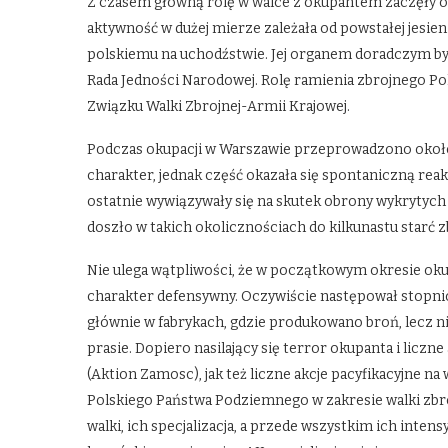
Z czasem główną rolę w walce z okupantem zaczęły o
aktywność w dużej mierze zależała od powstałej jesien
polskiemu na uchodźstwie. Jej organem doradczym był
Rada Jedności Narodowej. Rolę ramienia zbrojnego 
Związku Walki Zbrojnej-Armii Krajowej.
Podczas okupacji w Warszawie przeprowadzono około 
charakter, jednak część okazała się spontaniczną rea
ostatnie wywiązywały się na skutek obrony wykrytych
doszło w takich okolicznościach do kilkunastu starć
Nie ulega wątpliwości, że w początkowym okresie okupac
charakter defensywny. Oczywiście następował stopniow
głównie w fabrykach, gdzie produkowano broń, lecz
prasie. Dopiero nasilający się terror okupanta i liczn
(Aktion Zamosc), jak też liczne akcje pacyfikacyjne 
Polskiego Państwa Podziemnego w zakresie walki zbr
walki, ich specjalizacja, a przede wszystkim ich inte