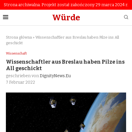
Strona archiwalna. Projekt został zakończony 29 marca 2024 r.
Würde
Strona główna
»
Wissenschaftler aus Breslau haben Pilze ins All
geschickt
Wissenschaft
Wissenschaftler aus Breslau haben Pilze ins
All geschickt
geschrieben von
DignityNews.eu
7 Februar 2022