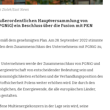
z Ziolek/East News
r außerordentlichen Hauptversammlung von
PGNiG) ein Beschluss über die Fusion mit PKN
gemäß dem genehmigten Plan. Am 28. September 2022 stimmte
rlen dem Zusammenschluss des Unternehmens mit PGNiG zu,
der Unternehmen werde der Zusammenschluss von PGNiG und
nergiewirtschaft von entscheidender Bedeutung sein und
titionsmöglichkeiten erhöhen und die Verhandlungsposition des
offsicherheit Polens weiter erhöhen wird. Die durch den
glichen, die Energiewende, die alle europäischen Länder,
 gestalten.
fene Multienergiekonzern in der Lage sein wird, seine