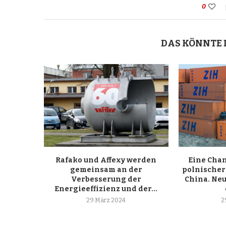
0
DAS KÖNNTE 
Rafako und Affexy werden
Eine Chan
gemeinsam an der
polnischer
Verbesserung der
China. Ne
Energieeffizienz und der...
29 März 2024
2