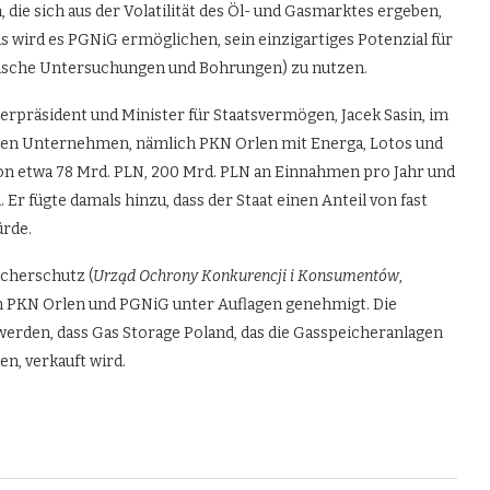
, die sich aus der Volatilität des Öl- und Gasmarktes ergeben,
wird es PGNiG ermöglichen, sein einzigartiges Potenzial für
gische Untersuchungen und Bohrungen) zu nutzen.
sterpräsident und Minister für Staatsvermögen, Jacek Sasin, im
ierten Unternehmen, nämlich PKN Orlen mit Energa, Lotos und
von etwa 78 Mrd. PLN, 200 Mrd. PLN an Einnahmen pro Jahr und
 fügte damals hinzu, dass der Staat einen Anteil von fast
rde.
cherschutz (
Urząd Ochrony Konkurencji i Konsument
ó
w
,
en PKN Orlen und PGNiG unter Auflagen genehmigt. Die
erden, dass Gas Storage Poland, das die Gasspeicheranlagen
en, verkauft wird.