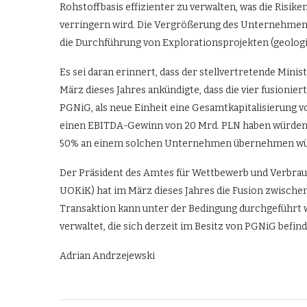
Rohstoffbasis effizienter zu verwalten, was die Risiken
verringern wird. Die Vergrößerung des Unternehmens 
die Durchführung von Explorationsprojekten (geolo
Es sei daran erinnert, dass der stellvertretende Mini
März dieses Jahres ankündigte, dass die vier fusion
PGNiG, als neue Einheit eine Gesamtkapitalisierung 
einen EBITDA-Gewinn von 20 Mrd. PLN haben würden. Er
50% an einem solchen Unternehmen übernehmen wü
Der Präsident des Amtes für Wettbewerb und Verbrau
UOKiK) hat im März dieses Jahres die Fusion zwisch
Transaktion kann unter der Bedingung durchgeführt w
verwaltet, die sich derzeit im Besitz von PGNiG befind
Adrian Andrzejewski