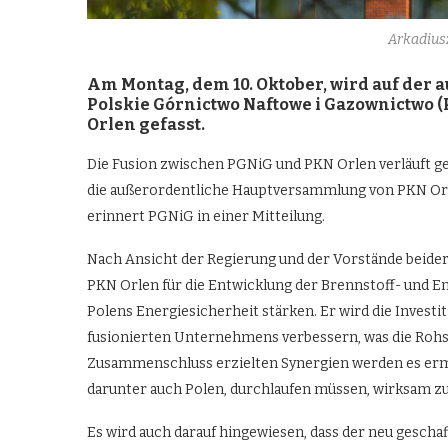
Arkadius
Am Montag, dem 10. Oktober, wird auf de
Polskie G
ó
rnictwo Naftowe i Gazownictwo (
Orlen gefasst.
Die Fusion zwischen PGNiG und PKN Orlen verläuft 
die außerordentliche Hauptversammlung von PKN O
erinnert PGNiG in einer Mitteilung.
Nach Ansicht der Regierung und der Vorstände bei
PKN Orlen für die Entwicklung der Brennstoff- und E
Polens Energiesicherheit stärken. Er wird die Inves
fusionierten Unternehmens verbessern, was die Rohst
Zusammenschluss erzielten Synergien werden es ermö
darunter auch Polen, durchlaufen müssen, wirksam zu
Es wird auch darauf hingewiesen, dass der neu geschaf