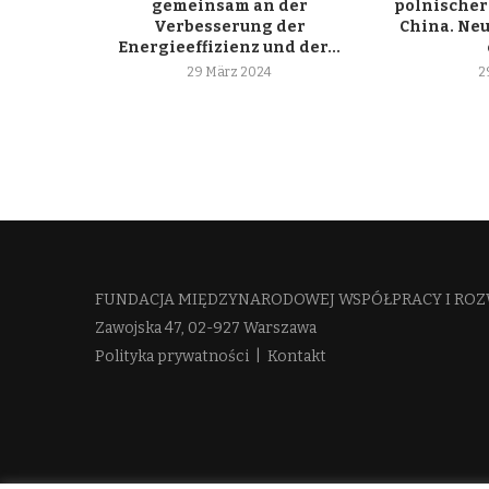
gemeinsam an der
polnischer
Verbesserung der
China. Ne
Energieeffizienz und der...
29 März 2024
2
FUNDACJA MIĘDZYNARODOWEJ WSPÓŁPRACY I ROZ
Zawojska 47, 02-927 Warszawa
Polityka prywatności
|
Kontakt