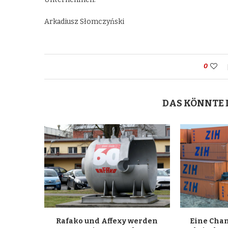
Arkadiusz Słomczyński
0
DAS KÖNNTE 
Rafako und Affexy werden
Eine Chan