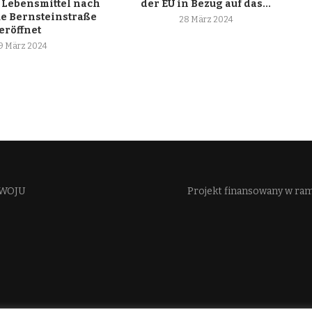
 Lebensmittel nach
der EU in Bezug auf das...
ue Bernsteinstraße
28 März 2024
eröffnet
9 März 2024
WOJU​
Projekt finansowany w ra