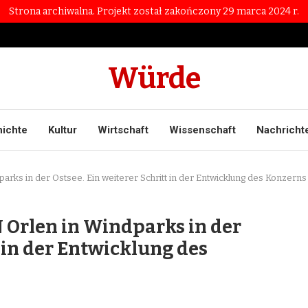
Strona archiwalna. Projekt został zakończony 29 marca 2024 r.
Würde
ichte
Kultur
Wirtschaft
Wissenschaft
Nachricht
arks in der Ostsee. Ein weiterer Schritt in der Entwicklung des Konzerns
 Orlen in Windparks in der
t in der Entwicklung des