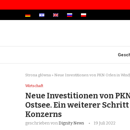
Gesch
Strona główna
»
Neue Investitionen von PKN Orlen in Windp
Wirtschaft
Neue Investitionen von PKN
Ostsee. Ein weiterer Schrit
Konzerns
geschrieben von
Dignity News
19 Juli 2022