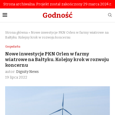
Strona archiwalna. Projekt został zakończony 29 marca 2024 r.
Godność
Strona główna
»
Nowe inwestycje PKN Orlen w farmy wiatrowe na
Bałtyku. Kolejny krok w rozwoju koncernu
Gospodarka
Nowe inwestycje PKN Orlen w farmy
wiatrowe na Bałtyku. Kolejny krok w rozwoju
koncernu
autor:
Dignity News
19 lipca 2022