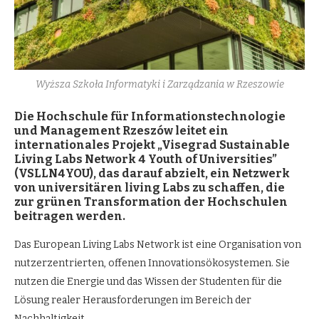
Wyższa Szkoła Informatyki i Zarządzania w Rzeszowie
Die Hochschule für Informationstechnologie
und Management Rzesz
ów
leitet ein
internationale
s Projekt
„Visegrad Sustainable
Living Labs Network 4 Youth of Universities
”
(VSLLN4YOU), das darauf abzielt, ein Netzwerk
von universitä
ren living Labs zu schaffen, die
zur grüne
n
Transformation der
Hochschulen
beitragen werden.
Das European Living Labs Network ist eine Organisation von
nutzerzentrierten, offenen Innovationsökosystemen. Sie
nutzen die Energie und das Wissen der Studenten für die
Lösung realer Herausforderungen im Bereich der
Nachhaltigkeit.