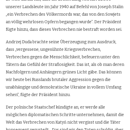
unserer Landsleute im Jahr 1940 auf Befehl von Joseph Stalin
„ein Verbrechen des Völkermords war, das von den Sowjets
an völlig wehrlosen Opfern begangen wurde”. Der Präsident
fügte hinzu, dass dieses Verbrechen nie bestraft worden sei.
Andrzej Duda brachte seine Überzeugung zum Ausdruck,
dass „vergessene, ungesühnte Kriegsverbrechen,
Verbrechen gegen die Menschlichkeit, befeuern unter den
Tätern das Gefühl der Straflosigkeit. Das ist, als ob man deren
Nachfolgern und Anhängern grünes Licht gäbe. Das können
wir heute bei Russlands brutaler Aggression gegen die
unabhängige und demokratische Ukraine in vollem Umfang
sehen”, fügte der Präsident hinzu.
Der polnische Staatschef kündigte an, er werde alle
möglichen diplomatischen Schritte unternehmen, damit die
Welt das Verbrechen von Katyń nicht vergisst und die Täter
konsequent verurteilt. „Das sind wir den Toten schuldig, aber