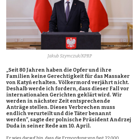
Jakub Szymczuk/KPRP
„Seit 80 Jahren haben die Opfer und ihre
Familien keine Gerechtigkeit für das Massaker
von Katyń erhalten. V
ö
lkermord verj
ährt nicht.
Deshalb werde ich fordern, dass dieser Fall vor
internationalen Gerichten geklärt wird. Wir
werden in nächster Zeit entsprechende
Anträge stellen. Dieses Verbrechen muss
endlich verurteilt und die Täter benannt
werden”, sagte der polnische Präsident Andrzej
Duda in seiner Rede am 10. April.
Er wies darauf hin, dass die Ermordung von fast 22.000