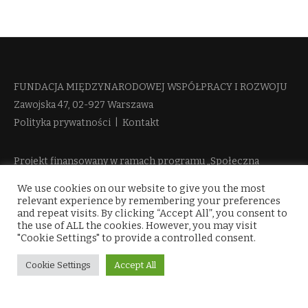
FUNDACJA MIĘDZYNARODOWEJ WSPÓŁPRACY I ROZWOJU​
Zawojska 47, 02-927 Warszawa
Polityka prywatności
|
Kontakt
Projekt finansowany w ramach programu „Społeczna
Odpowiedzialność Nauki 2“ Ministerstwa Edukacji i Nauki
We use cookies on our website to give you the most
więcej informacji
relevant experience by remembering your preferences
and repeat visits. By clicking “Accept All”, you consent to
the use of ALL the cookies. However, you may visit
"Cookie Settings" to provide a controlled consent.
Cookie Settings
Accept All