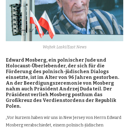
Wojtek Laski/East News
Edward Mosberg, ein polnischer Jude und
Holocaust-
Überlebender, der sich fü
r die
F
ö
rderung des polnisch-jü
dischen Dialogs
einsetzte, ist im Alter von 96 Jahren gestorben.
An der Beerdigungszeremonie von Mosberg
nahm auch Präsident Andrzej Duda teil. Der
Prä
sident verlieh Mosberg posthum das
Großkreuz des Verdienstordens der Republik
Polen.
„Vor kurzem haben wir uns in New Jersey von Herrn Edward
Mosberg verabschiedet, einem polnisch-jüdischen