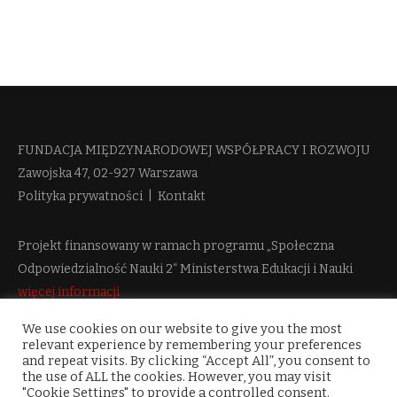
FUNDACJA MIĘDZYNARODOWEJ WSPÓŁPRACY I ROZWOJU​
Zawojska 47, 02-927 Warszawa
Polityka prywatności
|
Kontakt
Projekt finansowany w ramach programu „Społeczna
Odpowiedzialność Nauki 2“ Ministerstwa Edukacji i Nauki
więcej informacji
We use cookies on our website to give you the most
relevant experience by remembering your preferences
and repeat visits. By clicking “Accept All”, you consent to
the use of ALL the cookies. However, you may visit
"Cookie Settings" to provide a controlled consent.