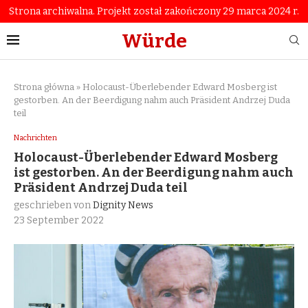
Strona archiwalna. Projekt został zakończony 29 marca 2024 r.
Würde
Strona główna
»
Holocaust-Überlebender Edward Mosberg ist
gestorben. An der Beerdigung nahm auch Präsident Andrzej Duda
teil
Nachrichten
Holocaust-Überlebender Edward Mosberg
ist gestorben. An der Beerdigung nahm auch
Präsident Andrzej Duda teil
geschrieben von
Dignity News
23 September 2022