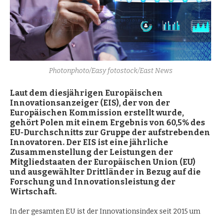
Photonphoto/Easy fotostock/East News
Laut dem diesjä
hrigen Europä
ischen
Innovationsanzeiger (EIS), der von der
Europä
ischen Kommission erstellt wurde,
geh
ö
rt Polen mit einem Ergebnis
von 60,5%
des
EU-Durchschnitts zur Gruppe der aufstrebenden
Innovatoren. Der EIS ist eine jä
hrliche
Zusammenstellung der Leistungen der
Mitgliedstaaten der Europä
ischen Union (EU)
und ausgewä
hlter Drittlä
nder in Bezug auf die
Forschung und Innovationsleistung der
Wirtschaft.
In der gesamten EU ist der Innovationsindex seit 2015 um