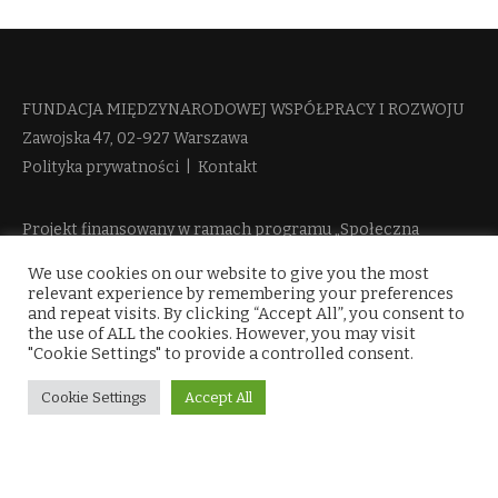
FUNDACJA MIĘDZYNARODOWEJ WSPÓŁPRACY I ROZWOJU​
Zawojska 47, 02-927 Warszawa
Polityka prywatności
|
Kontakt
Projekt finansowany w ramach programu „Społeczna
Odpowiedzialność Nauki 2“ Ministerstwa Edukacji i Nauki
We use cookies on our website to give you the most
więcej informacji
relevant experience by remembering your preferences
and repeat visits. By clicking “Accept All”, you consent to
the use of ALL the cookies. However, you may visit
"Cookie Settings" to provide a controlled consent.
Cookie Settings
Accept All