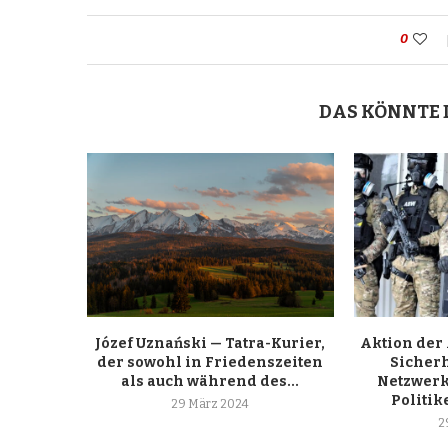
0
DAS KÖNNTE 
Józef Uznański — Tatra-Kurier,
Aktion der
der sowohl in Friedenszeiten
Sicherh
als auch während des...
Netzwerk
Politik
29 März 2024
2