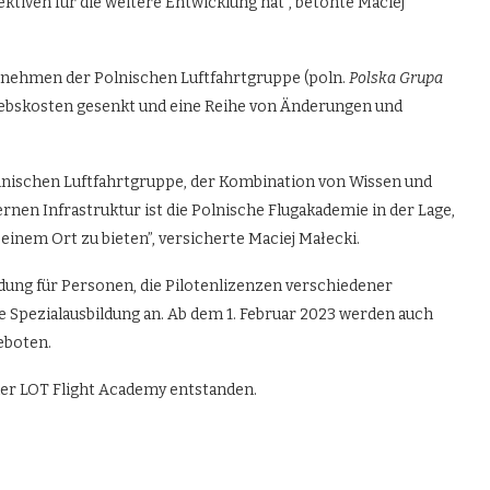
iven für die weitere Entwicklung hat”, betonte Maciej
ernehmen der Polnischen Luftfahrtgruppe (poln.
Polska Grupa
etriebskosten gesenkt und eine Reihe von Änderungen und
ischen Luftfahrtgruppe, der Kombination von Wissen und
rnen Infrastruktur ist die Polnische Flugakademie in der Lage,
inem Ort zu bieten”, versicherte Maciej Małecki.
ldung für Personen, die Pilotenlizenzen verschiedener
 Spezialausbildung an. Ab dem 1. Februar 2023 werden auch
eboten.
der LOT Flight Academy entstanden.