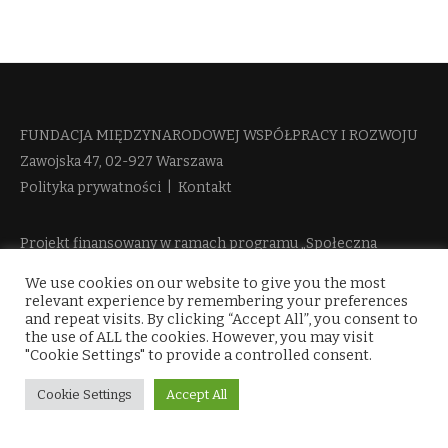
FUNDACJA MIĘDZYNARODOWEJ WSPÓŁPRACY I ROZWOJU​
Zawojska 47, 02-927 Warszawa
Polityka prywatności
|
Kontakt
Projekt finansowany w ramach programu „Społeczna
Odpowiedzialność Nauki 2“ Ministerstwa Edukacji i Nauki
We use cookies on our website to give you the most
więcej informacji
relevant experience by remembering your preferences
and repeat visits. By clicking “Accept All”, you consent to
the use of ALL the cookies. However, you may visit
"Cookie Settings" to provide a controlled consent.
Cookie Settings
Accept All