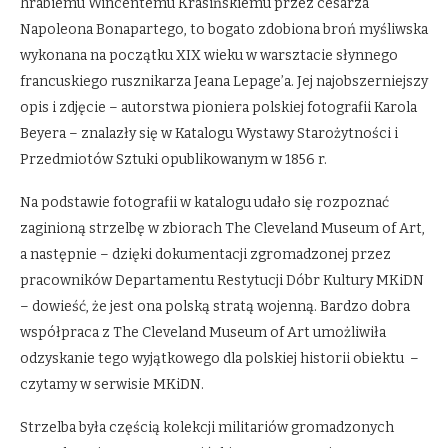
hrabiemu Wincentemu Krasińskiemu przez cesarza
Napoleona Bonapartego, to bogato zdobiona broń myśliwska
wykonana na początku XIX wieku w warsztacie słynnego
francuskiego rusznikarza Jeana Lepage’a. Jej najobszerniejszy
opis i zdjęcie – autorstwa pioniera polskiej fotografii Karola
Beyera – znalazły się w Katalogu Wystawy Starożytności i
Przedmiotów Sztuki opublikowanym w 1856 r.
Na podstawie fotografii w katalogu udało się rozpoznać
zaginioną strzelbę w zbiorach The Cleveland Museum of Art,
a następnie – dzięki dokumentacji zgromadzonej przez
pracowników Departamentu Restytucji Dóbr Kultury MKiDN
– dowieść, że jest ona polską stratą wojenną. Bardzo dobra
współpraca z The Cleveland Museum of Art umożliwiła
odzyskanie tego wyjątkowego dla polskiej historii obiektu –
czytamy w serwisie MKiDN.
Strzelba była częścią kolekcji militariów gromadzonych