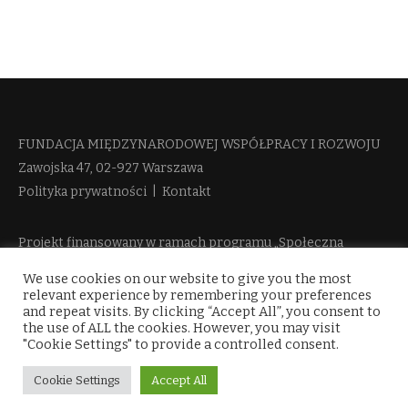
FUNDACJA MIĘDZYNARODOWEJ WSPÓŁPRACY I ROZWOJU​
Zawojska 47, 02-927 Warszawa
Polityka prywatności
|
Kontakt
Projekt finansowany w ramach programu „Społeczna
Odpowiedzialność Nauki 2“ Ministerstwa Edukacji i Nauki
We use cookies on our website to give you the most
więcej informacji
relevant experience by remembering your preferences
and repeat visits. By clicking “Accept All”, you consent to
the use of ALL the cookies. However, you may visit
"Cookie Settings" to provide a controlled consent.
Cookie Settings
Accept All