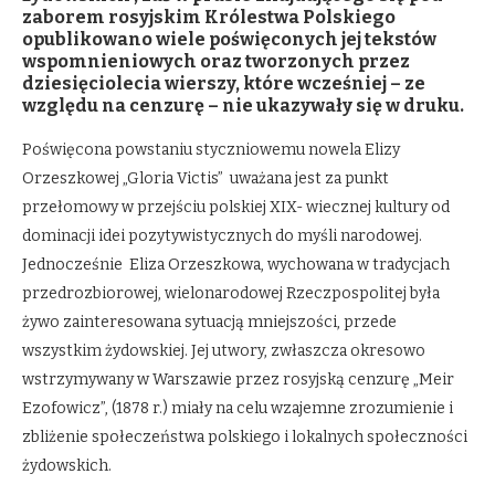
zaborem rosyjskim Królestwa Polskiego
opublikowano wiele poświęconych jej tekstów
wspomnieniowych oraz tworzonych przez
dziesięciolecia wierszy, które wcześniej – ze
względu na cenzurę – nie ukazywały się w druku.
Poświęcona powstaniu styczniowemu nowela Elizy
Orzeszkowej „Gloria Victis” uważana jest za punkt
przełomowy w przejściu polskiej XIX- wiecznej kultury od
dominacji idei pozytywistycznych do myśli narodowej.
Jednocześnie Eliza Orzeszkowa, wychowana w tradycjach
przedrozbiorowej, wielonarodowej Rzeczpospolitej była
żywo zainteresowana sytuacją mniejszości, przede
wszystkim żydowskiej. Jej utwory, zwłaszcza okresowo
wstrzymywany w Warszawie przez rosyjską cenzurę „Meir
Ezofowicz”, (1878 r.) miały na celu wzajemne zrozumienie i
zbliżenie społeczeństwa polskiego i lokalnych społeczności
żydowskich.