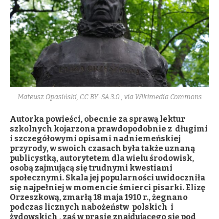
Mateusz Opasiński, CC BY-SA 3.0
, via Wikimedia Commons
Autorka powieści, obecnie za sprawą lektur
szkolnych kojarzona prawdopodobnie z długimi
i szczegółowymi opisami nadniemeńskiej
przyrody, w swoich czasach była także uznaną
publicystką, autorytetem dla wielu środowisk,
osobą zajmującą się trudnymi kwestiami
społecznymi. Skala jej popularności uwidoczniła
się najpełniej w momencie śmierci pisarki. Elizę
Orzeszkową, zmarłą 18 maja 1910 r., żegnano
podczas licznych nabożeństw polskich i
żydowskich , zaś w prasie znajdującego się pod