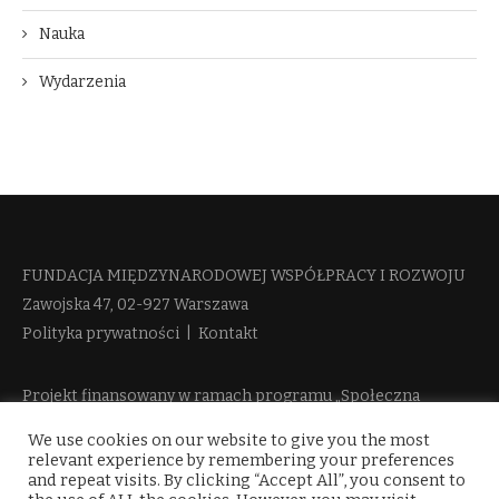
Nauka
Wydarzenia
FUNDACJA MIĘDZYNARODOWEJ WSPÓŁPRACY I ROZWOJU​
Zawojska 47, 02-927 Warszawa
Polityka prywatności
|
Kontakt
Projekt finansowany w ramach programu „Społeczna
Odpowiedzialność Nauki 2” Ministerstwa Edukacji i Nauki
We use cookies on our website to give you the most
więcej informacji
relevant experience by remembering your preferences
and repeat visits. By clicking “Accept All”, you consent to