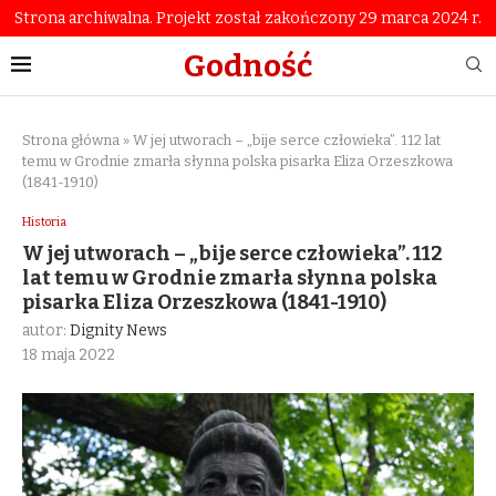
Strona archiwalna. Projekt został zakończony 29 marca 2024 r.
Godność
Strona główna
»
W jej utworach – „bije serce człowieka”. 112 lat
temu w Grodnie zmarła słynna polska pisarka Eliza Orzeszkowa
(1841-1910)
Historia
W jej utworach – „bije serce człowieka”. 112
lat temu w Grodnie zmarła słynna polska
pisarka Eliza Orzeszkowa (1841-1910)
autor:
Dignity News
18 maja 2022