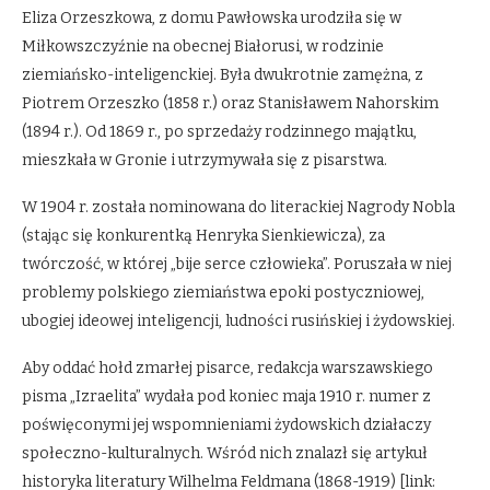
Eliza Orzeszkowa, z domu Pawłowska urodziła się w
Miłkowszczyźnie na obecnej Białorusi, w rodzinie
ziemiańsko-inteligenckiej. Była dwukrotnie zamężna, z
Piotrem Orzeszko (1858 r.) oraz Stanisławem Nahorskim
(1894 r.). Od 1869 r., po sprzedaży rodzinnego majątku,
mieszkała w Gronie i utrzymywała się z pisarstwa.
W 1904 r. została nominowana do literackiej Nagrody Nobla
(stając się konkurentką Henryka Sienkiewicza), za
twórczość, w której „bije serce człowieka”. Poruszała w niej
problemy polskiego ziemiaństwa epoki postyczniowej,
ubogiej ideowej inteligencji, ludności rusińskiej i żydowskiej.
Aby oddać hołd zmarłej pisarce, redakcja warszawskiego
pisma „Izraelita” wydała pod koniec maja 1910 r. numer z
poświęconymi jej wspomnieniami żydowskich działaczy
społeczno-kulturalnych. Wśród nich znalazł się artykuł
historyka literatury Wilhelma Feldmana (1868-1919) [link: