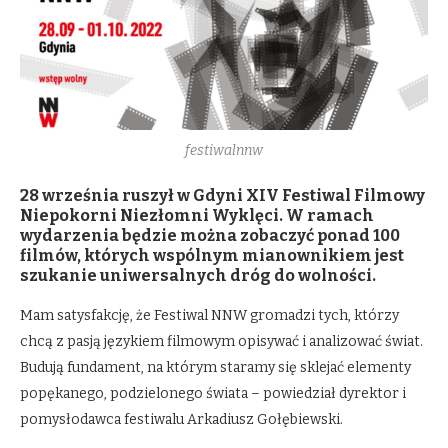
festiwalnnw
28 września ruszył w Gdyni XIV Festiwal Filmowy
Niepokorni Niezłomni Wyklęci. W ramach
wydarzenia będzie można zobaczyć ponad 100
filmów, których wspólnym mianownikiem jest
szukanie uniwersalnych dróg do wolności.
Mam satysfakcję, że Festiwal NNW gromadzi tych, którzy
chcą z pasją językiem filmowym opisywać i analizować świat.
Budują fundament, na którym staramy się sklejać elementy
popękanego, podzielonego świata – powiedział dyrektor i
pomysłodawca festiwalu Arkadiusz Gołębiewski.