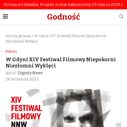
Strona archiwalna. Projekt został zakończony 29 marca 2024 r.
Godność
Strona główna
»
W Gdyni XIV Festiwal Filmowy Niepokorni
Niezłomni Wyklęci
Kultura
W Gdyni XIV Festiwal Filmowy Niepokorni
Niezłomni Wyklęci
autor:
Dignity News
28 września 2022