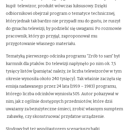
kupił telewizor, produkt wówczas luksusowy. Dzięki
odbiornikowi obejrzał program o tematyce technicznej,
który jednak tak bardzo nie przypadł mu do gustu, że ruszył
do gmachu telewizji, by podzielić się uwagami. Po rozmowie
pracownik, który go przyjął, zaproponował mu
przygotowanie własnego materiału.
Tematyką pierwszego odcinka programu “Zrób to sam” był
karmnik dla ptaków. Do telewizji napłynęło po nim ok. 7,5
tysięcy listów (pamiętać należy, że liczba telewizorów w tym
okresie wynosiła około 240 tysięcy). Tak właśnie zaczęła się
emisja nadawanego przez 24 lata (1959 – 1983) programu,
którego liczba odcinków wyniosła 505. Autor pokazywał w
nim, jak z ogólnie dostępnych przedmiotów, które dziś
uważamy za bezużyteczne śmieci, zrobić własnym sumptem
zabawkę, czy skonstruować przydatne urządzenie.
Słodowy był też współautorem scenariuszy bajki