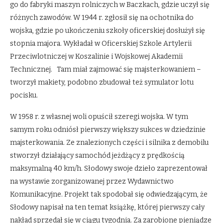
go do fabryki maszyn rolniczych w Baczkach, gdzie uczył się
różnych zawodów. W 1944 r. zgłosił się na ochotnika do
wojska, gdzie po ukończeniu szkoły oficerskiej dosłużył się
stopnia majora. Wykładał w Oficerskiej Szkole Artylerii
Przeciwlotniczej w Koszalinie i Wojskowej Akademii
Technicznej. Tam miał zajmować się majsterkowaniem –
tworzył makiety, podobno zbudował też symulator lotu
pocisku.
W 1958 r. z własnej woli opuścił szeregi wojska. W tym
samym roku odniósł pierwszy większy sukces w dziedzinie
majsterkowania. Ze znalezionych części i silnika z demobilu
stworzył działający samochód jeżdżący z prędkością
maksymalną 40 km/h. Słodowy swoje dzieło zaprezentował
na wystawie zorganizowanej przez Wydawnictwo
Komunikacyjne. Projekt tak spodobał się odwiedzającym, że
Słodowy napisał na ten temat książkę, której pierwszy cały
nakład sprzedał się w ciągu tygodnia. Za zarobione pieniądze