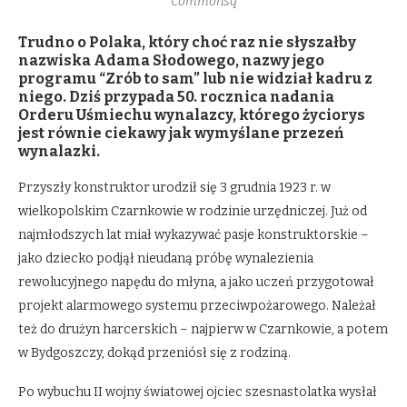
Commonsq
Trudno o Polaka, który choć raz nie słyszałby
nazwiska Adama Słodowego, nazwy jego
programu “Zrób to sam” lub nie widział kadru z
niego. Dziś przypada 50. rocznica nadania
Orderu Uśmiechu wynalazcy, którego życiorys
jest równie ciekawy jak wymyślane przezeń
wynalazki.
Przyszły konstruktor urodził się 3 grudnia 1923 r. w
wielkopolskim Czarnkowie w rodzinie urzędniczej. Już od
najmłodszych lat miał wykazywać pasje konstruktorskie –
jako dziecko podjął nieudaną próbę wynalezienia
rewolucyjnego napędu do młyna, a jako uczeń przygotował
projekt alarmowego systemu przeciwpożarowego. Należał
też do drużyn harcerskich – najpierw w Czarnkowie, a potem
w Bydgoszczy, dokąd przeniósł się z rodziną.
Po wybuchu II wojny światowej ojciec szesnastolatka wysłał