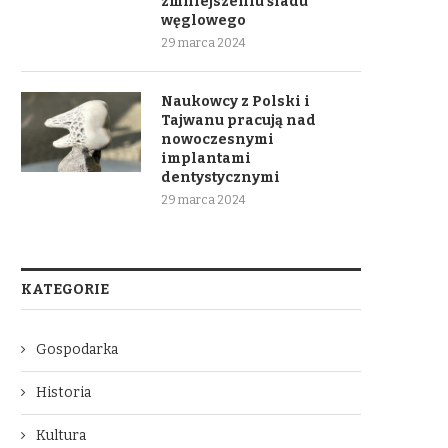
zmniejszeniu śladu
węglowego
29 marca 2024
Naukowcy z Polski i
Tajwanu pracują nad
nowoczesnymi
implantami
dentystycznymi
29 marca 2024
KATEGORIE
Gospodarka
Historia
Kultura