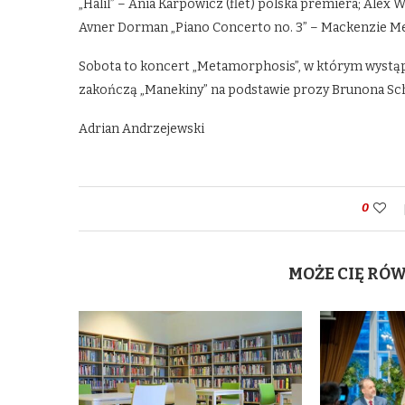
„Halil” – Ania Karpowicz (flet) polska premiera; Alex W
Avner Dorman „Piano Concerto no. 3” – Mackenzie Me
Sobota to koncert „Metamorphosis”, w którym wystąpi
zakończą „Manekiny” na podstawie prozy Brunona Sch
Adrian Andrzejewski
0
MOŻE CIĘ RÓ