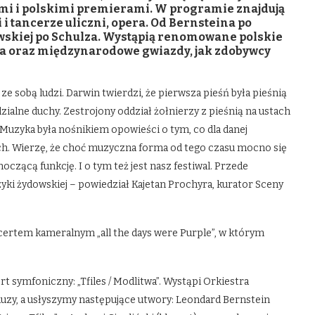
i i polskimi premierami. W programie znajdują
 i tancerze uliczni, opera. Od Bernsteina po
wskiej po Schulza. Wystąpią renomowane polskie
nia oraz międzynarodowe gwiazdy, jak zdobywcy
 ze sobą ludzi. Darwin twierdzi, że pierwsza pieśń była pieśnią
ialne duchy. Zestrojony oddział żołnierzy z pieśnią na ustach
 Muzyka była nośnikiem opowieści o tym, co dla danej
ach. Wierzę, że choć muzyczna forma od tego czasu mocno się
czącą funkcję. I o tym też jest nasz festiwal. Przede
ki żydowskiej – powiedział Kajetan Prochyra, kurator Sceny
certem kameralnym „all the days were Purple”, w którym
t symfoniczny: „Tfiles / Modlitwa”. Wystąpi Orkiestra
auzy, a usłyszymy następujące utwory: Leondard Bernstein