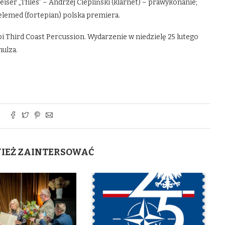
eiser „Tfiles” – Andrzej Ciepliński (klarnet) – prawykonanie;
lemed (fortepian) polska premiera.
 Third Coast Percussion. Wydarzenie w niedzielę 25 lutego
ulza.
WIEŻ ZAINTERSOWAĆ