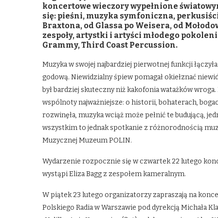
koncertowe wieczory wypełnione światowym
się: pieśni, muzyka symfoniczna, perkusiści
Braxtona, od Glassa po Weisera, od Mołodo
zespoły, artystki i artyści młodego pokole
Grammy, Third Coast Percussion.
Muzyka w swojej najbardziej pierwotnej funkcji łączyła
godową. Niewidzialny śpiew pomagał okiełznać niewidz
był bardziej skuteczny niż kakofonia watażków wroga.
wspólnoty najważniejsze: o historii, bohaterach, bog
rozwinęła, muzyka wciąż może pełnić te budującą, jedno
wszystkim to jednak spotkanie z różnorodnością muzy
Muzycznej Muzeum POLIN.
Wydarzenie rozpocznie się w czwartek 22 lutego kon
wystąpi Eliza Bagg z zespołem kameralnym.
W piątek 23 lutego organizatorzy zapraszają na koncer
Polskiego Radia w Warszawie pod dyrekcją Michała Kl