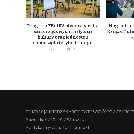
Program FEnIKS otwiera się dla
Nagroda m
samorządowych instytucji
Książki” dl
kultury oraz jednostek
28
samorządu terytorialnego
29 marca 2024
FUNDACJA MIĘDZYNARODOWEJ WSPÓŁPRACY I ROZ
Zawojska 47, 02-927 Warszawa
Polityka prywatności
|
Kontakt