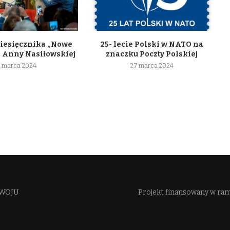
iesięcznika „Nowe
25- lecie Polski w NATO na
a Anny Nasiłowskiej
znaczku Poczty Polskiej
 marca 2024
27 marca 2024
WOJU​
Projekt finansowany w ra