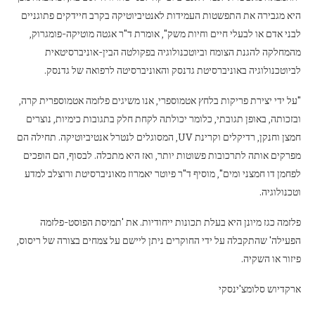
היא מגבירה את התפשטות העמידות לאנטיביוטיקה בקרב חיידקים פתוגניים
לבני אדם או לבעלי חיים וחיות משק", אומרת ד"ר אגטה מוטיקה-פומגרוק,
מהמחלקה להגנת הצומח וביוטכנולוגיה בפקולטה הבין-אוניברסיטאית
לביוטכנולוגיה באוניברסיטת גדנסק והאוניברסיטה לרפואה של גדנסק.
"על ידי יצירת פריקות בלחץ אטמוספרי, אנו משיגים פלזמה אטמוספרית קרה,
ובזכותה, באופן תגובתי, כלומר יכולתה לקחת חלק בתגובות כימיות, נוצרים
חמצן וחנקן, רדיקלים וקרינת UV, המסוגלים לנטרל אנטיביוטיקה. תחילה הם
מפרקים אותה לתרכובות פשוטות יותר, ואז היא מתכלה. לבסוף, הם הופכים
לפחמן דו חמצני ומים", מוסיף ד"ר פיוטר יאמרוז מאוניברסיטת ורוצלב למדע
וטכנולוגיה.
פלזמה כגז מיונן היא בעלת תכונות ייחודיות. את 'תמיסת הפוסט-פלזמה
הפעילה' שהתקבלה על ידי החוקרים ניתן ליישם על צמחים בצורה של ריסוס,
פיזור או השקיה.
ארקדיוש סלומצ'ינסקי