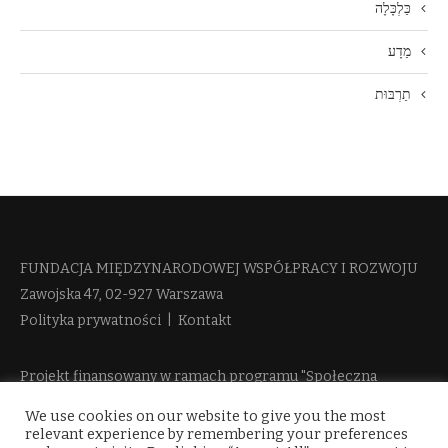
כַּלְכָּלָה
מַדָע
תַרְבּוּת
FUNDACJA MIĘDZYNARODOWEJ WSPÓŁPRACY I ROZWOJU​
Zawojska 47, 02-927 Warszawa
Polityka prywatności
|
Kontakt
Projekt finansowany w ramach programu "Społeczna
Odpowiedzialność Nauki 2" Ministerstwa Edukacji i Nauki
We use cookies on our website to give you the most
więcej informacji
relevant experience by remembering your preferences