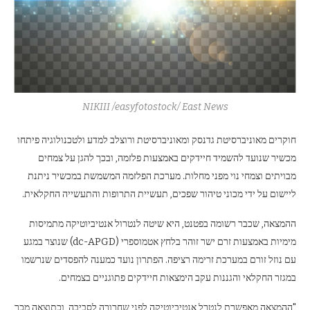
NIKIII /easyfotostock/ East News
חוקרים מאוניברסיטת גדנסק ומאוניברסיטת ורוצלב למדע ולטכנולוגיה פיתחו
מכשיר שנועד להשמיד חיידקים באמצעות פלזמה, ובכך להגן על צמחים
מבויתים וצמחי נוי מפני מחלות. מערכת הפלזמה המשמשת במכשיר ניתנת
ליישום על ידי מכוני טיהור שפכים, תעשיית התרופות והתעשייה החקלאית.
ההמצאה, שכבר רשומה בפטנט, היא שיטה לנטרול אנטיביוטיקה מתמיסות
מימיות באמצעות זרם ישר זוהר בלחץ אטמוספרי (dc-APGD) שנוצר במגע
עם נוזל זורם במערכת זרימה רציפה. הפתרון נועד כמענה להפסדים שנרשמו
במגזר החקלאי והגננות עקב הימצאות חיידקים פתוגניים בצמחים.
"ההמצאה מאפשרת לנטרל אנטיביוטיקה לפני שחרורה לסביבה, וכתוצאה מכך