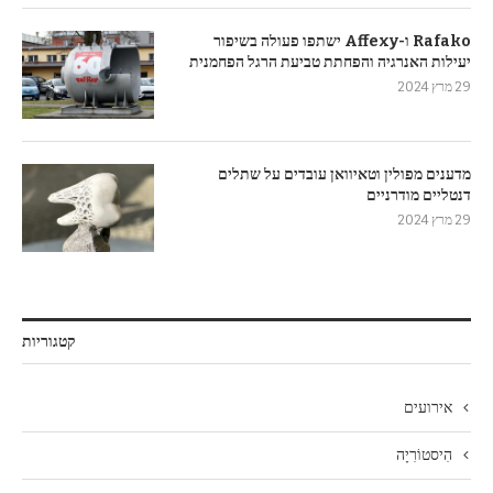
Rafako ו-Affexy ישתפו פעולה בשיפור
יעילות האנרגיה והפחתת טביעת הרגל הפחמנית
29 מרץ 2024
מדענים מפולין וטאיוואן עובדים על שתלים
דנטליים מודרניים
29 מרץ 2024
קטגוריות
אירועים
הִיסטוֹרִיָה