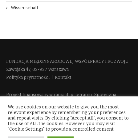
Wissenschaft
FUNDACJA MIĘDZYNARODOWEJ WSPÓŁPRACY I ROZWOJU​
Zawojska 47, 02-927 Warszawa
Polityka prywatności
|
Kontakt
Projekt finansowany w ramach programu „Społeczna
Odpowiedzialność Nauki 2“ Ministerstwa Edukacji i Nauki
We use cookies on our website to give you the most
więcej informacji
relevant experience by remembering your preferences
and repeat visits. By clicking “Accept All”, you consent to
the use of ALL the cookies. However, you may visit
"Cookie Settings" to provide a controlled consent.