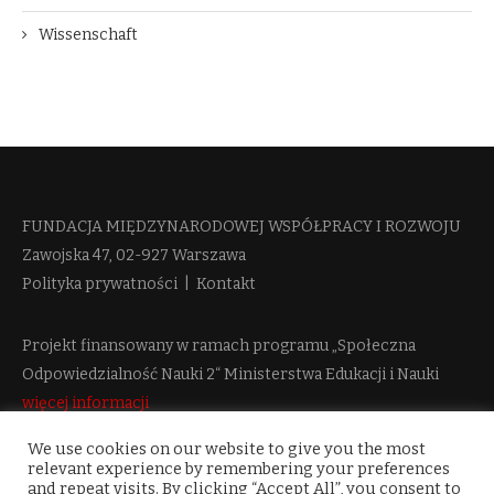
Wissenschaft
FUNDACJA MIĘDZYNARODOWEJ WSPÓŁPRACY I ROZWOJU​
Zawojska 47, 02-927 Warszawa
Polityka prywatności
|
Kontakt
Projekt finansowany w ramach programu „Społeczna
Odpowiedzialność Nauki 2“ Ministerstwa Edukacji i Nauki
więcej informacji
We use cookies on our website to give you the most
relevant experience by remembering your preferences
and repeat visits. By clicking “Accept All”, you consent to