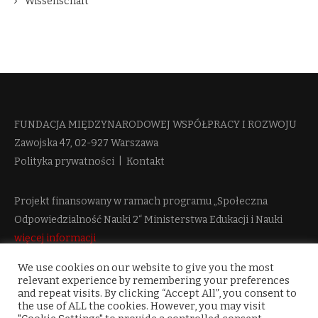
Wissenschaft
FUNDACJA MIĘDZYNARODOWEJ WSPÓŁPRACY I ROZWOJU​
Zawojska 47, 02-927 Warszawa
Polityka prywatności
|
Kontakt
Projekt finansowany w ramach programu „Społeczna
Odpowiedzialność Nauki 2“ Ministerstwa Edukacji i Nauki
więcej informacji
We use cookies on our website to give you the most
relevant experience by remembering your preferences
and repeat visits. By clicking “Accept All”, you consent to
the use of ALL the cookies. However, you may visit