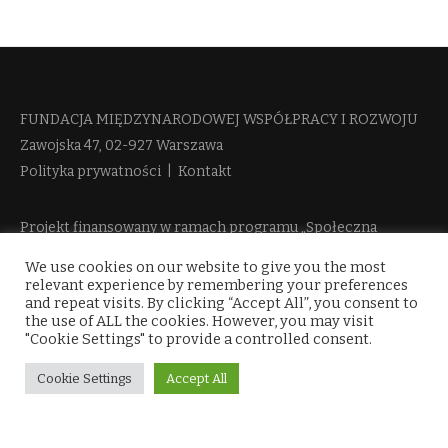
FUNDACJA MIĘDZYNARODOWEJ WSPÓŁPRACY I ROZWOJU​
Zawojska 47, 02-927 Warszawa
Polityka prywatności
|
Kontakt
Projekt finansowany w ramach programu „Społeczna
Odpowiedzialność Nauki 2“ Ministerstwa Edukacji i Nauki
We use cookies on our website to give you the most
więcej informacji
relevant experience by remembering your preferences
and repeat visits. By clicking “Accept All”, you consent to
the use of ALL the cookies. However, you may visit
"Cookie Settings" to provide a controlled consent.
Cookie Settings
Accept All