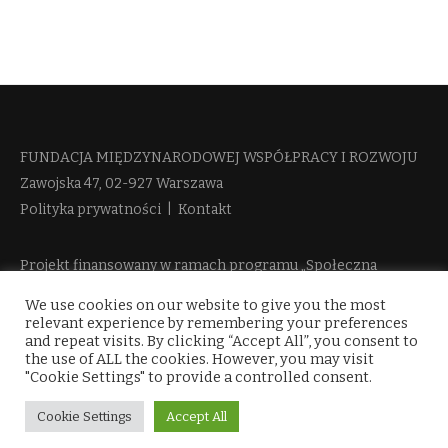
FUNDACJA MIĘDZYNARODOWEJ WSPÓŁPRACY I ROZWOJU​
Zawojska 47, 02-927 Warszawa
Polityka prywatności
|
Kontakt
Projekt finansowany w ramach programu „Społeczna
Odpowiedzialność Nauki 2“ Ministerstwa Edukacji i Nauki
We use cookies on our website to give you the most
więcej informacji
relevant experience by remembering your preferences
and repeat visits. By clicking “Accept All”, you consent to
the use of ALL the cookies. However, you may visit
"Cookie Settings" to provide a controlled consent.
Cookie Settings
Accept All