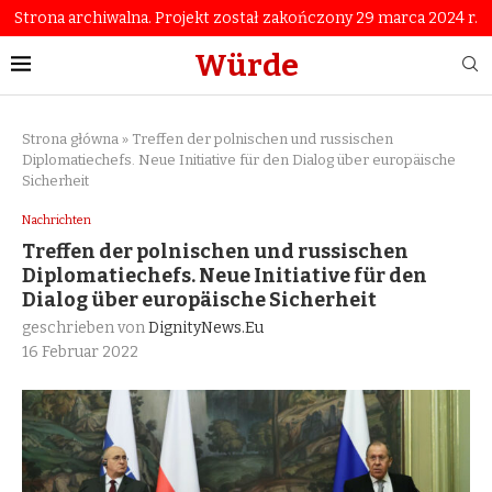
Strona archiwalna. Projekt został zakończony 29 marca 2024 r.
Würde
Strona główna
»
Treffen der polnischen und russischen
Diplomatiechefs. Neue Initiative für den Dialog über europäische
Sicherheit
Nachrichten
Treffen der polnischen und russischen
Diplomatiechefs. Neue Initiative für den
Dialog über europäische Sicherheit
geschrieben von
DignityNews.eu
16 Februar 2022