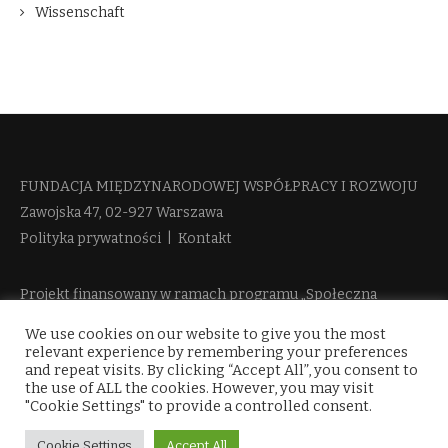
Wissenschaft
FUNDACJA MIĘDZYNARODOWEJ WSPÓŁPRACY I ROZWOJU​
Zawojska 47, 02-927 Warszawa
Polityka prywatności
|
Kontakt
Projekt finansowany w ramach programu „Społeczna
Odpowiedzialność Nauki 2“ Ministerstwa Edukacji i Nauki
We use cookies on our website to give you the most
więcej informacji
relevant experience by remembering your preferences
and repeat visits. By clicking “Accept All”, you consent to
the use of ALL the cookies. However, you may visit
"Cookie Settings" to provide a controlled consent.
Cookie Settings
Accept All