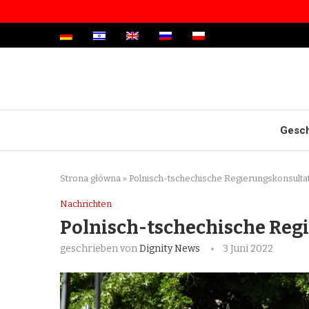
Gesch
Strona główna
»
Polnisch-tschechische Regierungskonsulta
Nachrichten
Polnisch-tschechische Reg
geschrieben von
Dignity News
3 Juni 2022