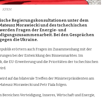
KPRM
chische Regierungskonsultationen unter dem
 Mateusz Morawiecki und des tschechischen
 werden Fragen der Energie- und
eidigungszusammenarbeit. Bei den Gesprächen
gegen die Ukraine.
Republik erörtern auch Fragen im Zusammenhang mit der
erungen bei der Entwicklung des Binnenmarktes. Im
k, die EU-Erweiterung und die Prioritäten der tschechischen
ird.
ird auf das bilaterale Treffen der Ministerpräsidenten am
Mateusz Morawiecki und Petr Fiala folgen.
Bereichen Verteidigung, Inneres, Wirtschaft und Energie,