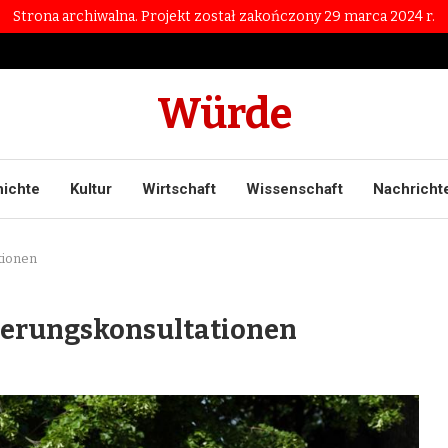
Strona archiwalna. Projekt został zakończony 29 marca 2024 r.
Würde
ichte
Kultur
Wirtschaft
Wissenschaft
Nachricht
tionen
ierungskonsultationen