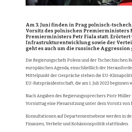
Am 3. Juni finden in Prag polnisch-tsche
Vorsitz des polnischen Premierministers
Premierministers Petr Fiala statt. Er
ö
rtert
Infrastrukturentwicklung sowie der Vert
geht es auch um die russische Aggression 
Die Regierungschefs Polens und der Tschechischen 
europäischen Agenda, einschließlich der Herausford
Mittelpunkt der Gespräche stehen die EU-Klimapoliti
EU-Ratspräsidentschaft, die am 1. Juli 2022 beginnen w
Nach Angaben des Regierungssprechers Piotr Müller w
Vormittag eine Plenarsitzung unter dem Vorsitz von 
Konsultationen auf Departementsebene werden in den 
Finanzen, Verkehr und Kohäsionspolitik stattfinden.