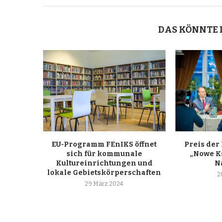
DAS KÖNNTE 
EU-Programm FEnIKS öffnet
Preis der
sich für kommunale
„Nowe K
Kultureinrichtungen und
N
lokale Gebietskörperschaften
2
29 März 2024