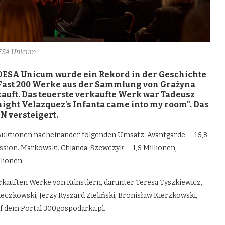
ESA Unicum
ESA Unicum wurde ein Rekord in der Geschichte
 Fast 200 Werke aus der Sammlung von Grażyna
kauft. Das teuerste verkaufte Werk war Tadeusz
ight Velazquez’s Infanta came into my room”. Das
N versteigert.
e Auktionen nacheinander folgenden Umsatz: Avantgarde — 16,8
assion. Markowski. Chlanda. Szewczyk — 1,6 Millionen,
lionen.
erkauften Werke von Künstlern, darunter Teresa Tyszkiewicz,
eczkowski, Jerzy Ryszard Zieliński, Bronisław Kierzkowski,
f dem Portal 300gospodarka.pl.