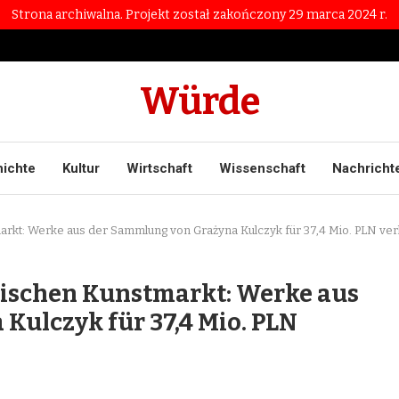
Strona archiwalna. Projekt został zakończony 29 marca 2024 r.
Würde
ichte
Kultur
Wirtschaft
Wissenschaft
Nachricht
rkt: Werke aus der Sammlung von Grażyna Kulczyk für 37,4 Mio. PLN ver
ischen Kunstmarkt: Werke aus
Kulczyk für 37,4 Mio. PLN