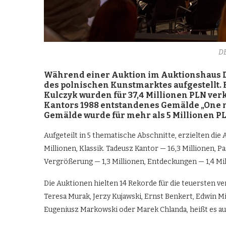
D
Während einer Auktion im Auktionshaus D
des polnischen Kunstmarktes aufgestellt.
Kulczyk wurden für 37,4 Millionen PLN ver
Kantors 1988 entstandenes Gemä
lde „
One n
Gemälde wurde für mehr als 5 Millionen PL
Aufgeteilt in 5 thematische Abschnitte, erzielten di
Millionen, Klassik. Tadeusz Kantor — 16,3 Millionen, P
Vergrößerung — 1,3 Millionen, Entdeckungen — 1,4 Mil
Die Auktionen hielten 14 Rekorde für die teuersten v
Teresa Murak, Jerzy Kujawski, Ernst Benkert, Edwin Mi
Eugeniusz Markowski oder Marek Chlanda, heißt es au