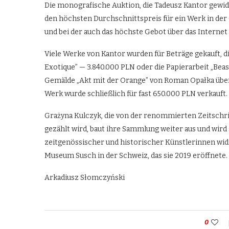
Die monografische Auktion, die Tadeusz Kantor gewid
den höchsten Durchschnittspreis für ein Werk in der
und bei der auch das höchste Gebot über das Interne
Viele Werke von Kantor wurden für Beträge gekauft, d
Exotique” — 3.840.000 PLN oder die Papierarbeit „Beas
Gemälde „Akt mit der Orange” von Roman Opałka über
Werk wurde schließlich für fast 650.000 PLN verkauft.
Grażyna Kulczyk, die von der renommierten Zeitschri
gezählt wird, baut ihre Sammlung weiter aus und wird 
zeitgenössischer und historischer Künstlerinnen widm
Museum Susch in der Schweiz, das sie 2019 eröffnete.
Arkadiusz Słomczyński
0