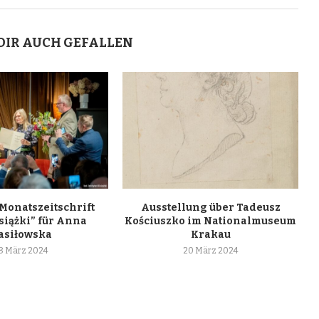
DIR AUCH GEFALLEN
 Monatszeitschrift
Ausstellung über Tadeusz
siążki” für Anna
Kościuszko im Nationalmuseum
asiłowska
Krakau
8 März 2024
20 März 2024