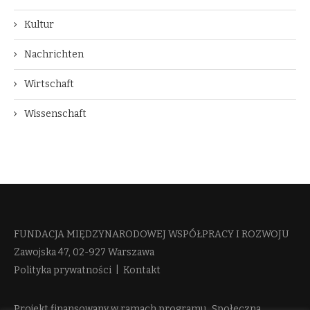
Kultur
Nachrichten
Wirtschaft
Wissenschaft
FUNDACJA MIĘDZYNARODOWEJ WSPÓŁPRACY I ROZWOJU​
Zawojska 47, 02-927 Warszawa
Polityka prywatności
|
Kontakt
Projekt finansowany w ramach programu „Społeczna