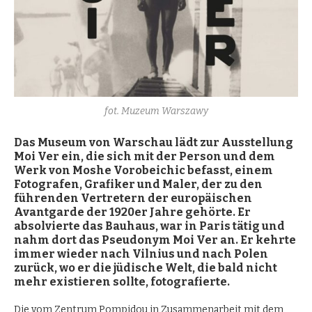
fot. Muzeum Warszawy
Das Museum von Warschau lä
dt zur Ausstellung
Moi Ver ein, die sich mit der Person und dem
Werk von Moshe Vorobeichic befasst, einem
Fotografen, Grafiker und Maler, der zu den
fü
hrenden Vertretern der europä
ischen
Avantgarde der 1920er Jahre geh
ö
rte. Er
absolvierte das Bauhaus, war in Paris tä
tig und
nahm dort das Pseudonym Moi Ver an. Er kehrte
immer wieder nach Vilnius und nach Polen
zurü
ck, wo er die jü
dische Welt, die bald nicht
mehr existieren sollte, fotografierte.
Die vom Zentrum Pompidou in Zusammenarbeit mit dem