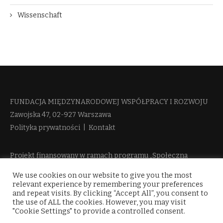
Wissenschaft
FUNDACJA MIĘDZYNARODOWEJ WSPÓŁPRACY I ROZWOJU​
Zawojska 47, 02-927 Warszawa
Polityka prywatności
|
Kontakt
Projekt finansowany w ramach programu „Społeczna
Odpowiedzialność Nauki 2“ Ministerstwa Edukacji i Nauki
We use cookies on our website to give you the most
więcej informacji
relevant experience by remembering your preferences
and repeat visits. By clicking “Accept All”, you consent to
the use of ALL the cookies. However, you may visit
"Cookie Settings" to provide a controlled consent.