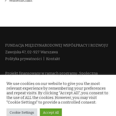
Wissenschaft
FUNDACJA MIĘDZYNARODOWEJ WSPÓŁPRACY I ROZWOJU​
Zawojska 47, 02-927 Warszawa
Polityka prywatności
|
Kontakt
Projekt finansowany w ramach programu „Społeczna
Odpowiedzialność Nauki 2“ Ministerstwa Edukacji i Nauki
We use cookies on our website to give you the most
więcej informacji
relevant experience by remembering your preferences
and repeat visits. By clicking “Accept All”, you consent to
the use of ALL the cookies. However, you may visit
"Cookie Settings" to provide a controlled consent.
Cookie Settings
Accept All