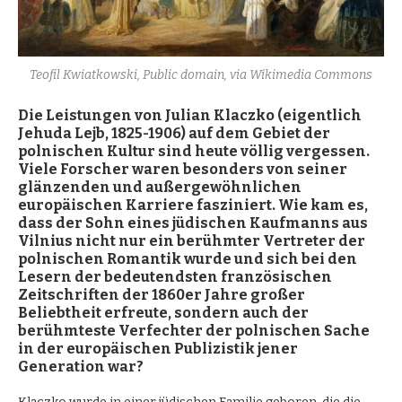
Teofil Kwiatkowski, Public domain, via Wikimedia Commons
Die Leistungen von Julian Klaczko (eigentlich
Jehuda Lejb, 1825-1906) auf dem Gebiet der
polnischen Kultur sind heute völlig vergessen.
Viele Forscher waren besonders von seiner
glänzenden und außergewöhnlichen
europäischen Karriere fasziniert. Wie kam es,
dass der Sohn eines jüdischen Kaufmanns aus
Vilnius nicht nur ein berühmter Vertreter der
polnischen Romantik wurde und sich bei den
Lesern der bedeutendsten französischen
Zeitschriften der 1860er Jahre großer
Beliebtheit erfreute, sondern auch der
berühmteste Verfechter der polnischen Sache
in der europäischen Publizistik jener
Generation war?