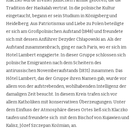
Klaczko wurde in einer jüdischen Familie geboren, die die
Tradition der Haskalah vertrat. In die polnische Kultur
eingetaucht, begann er sein Studium in Königsberg und
Heidelberg. Aus Patriotismus und Liebe zu Polen beteiligte
er sich am Großpolnischen Aufstand (1848) und freundete
sich mit dessen Anführer Dezyder Chłapowski an. Als der
Aufstand zusammenbrach, ging er nach Paris, wo er sich im
Hotel Lambert engagierte. In dieser Gruppe schlossen sich
polnische Emigranten nach dem Scheitern des
antirussischen Novemberaufstands (1831) zusammen. Das
Hôtel Lambert, das der Gruppe ihren Namen gab, wurde vor
allem von der aufstrebenden, wohlhabenden Intelligenz der
damaligen Zeit besucht. In diesem Kreis trafen sich vor
allem Katholiken mit konservativen Überzeugungen. Unter
dem Einfluss der Atmosphäre dieses Ortes ließ sich Klaczko
taufen und freundete sich mit dem Bischof von Kujawien und
Kalisz, Józef Szczepan Koźmian, an.