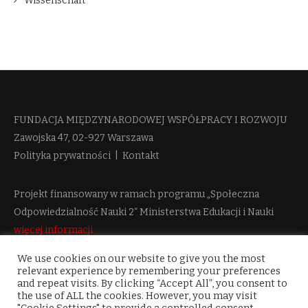
Wissenschaft
FUNDACJA MIĘDZYNARODOWEJ WSPÓŁPRACY I ROZWOJU​
Zawojska 47, 02-927 Warszawa
Polityka prywatności
|
Kontakt
Projekt finansowany w ramach programu „Społeczna
Odpowiedzialność Nauki 2“ Ministerstwa Edukacji i Nauki
więcej informacji
We use cookies on our website to give you the most
relevant experience by remembering your preferences
and repeat visits. By clicking “Accept All”, you consent to
the use of ALL the cookies. However, you may visit