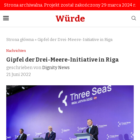
Strona archiwalna. Projekt został zakończony 29 marca 2024 r.
Würde
Strona główna
»
Gipfel der Drei-Meere-Initiative in Riga
Nachrichten
Gipfel der Drei-Meere-Initiative in Riga
geschrieben von
Dignity News
21 Juni 2022