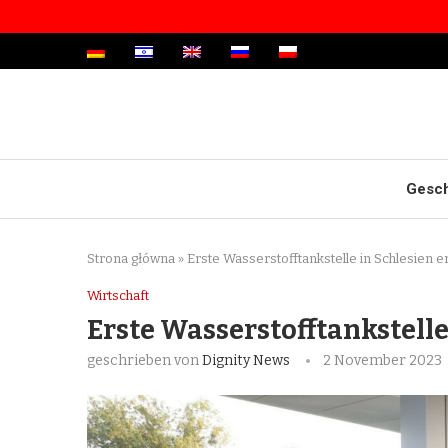
Gesch
Strona główna
»
Erste Wasserstofftankstelle in Schlesien e
Wirtschaft
Erste Wasserstofftankstelle
geschrieben von
Dignity News
2 November 2023