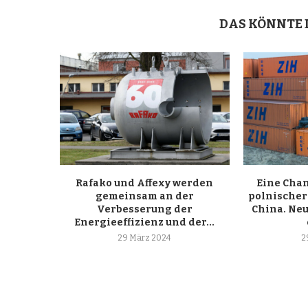
DAS KÖNNTE 
Rafako und Affexy werden
Eine Chan
gemeinsam an der
polnischer
Verbesserung der
China. Ne
Energieeffizienz und der...
29 März 2024
2