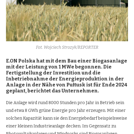
Fot. Wojciech Strozyk/REPORTER
E.ON Polska hat mit dem Bau einer Biogasanlage
mit der Leistung von 1 MWe
begonnen. Die
Fertigstellung der Investition und die
Inbetriebnahme der Energieproduktion in der
Anlage in der Nä
he von Puł
tusk ist fü
r Ende 2024
geplant, berichtet das Unternehmen.
Die Anlage wird rund 8000 Stunden pro Jahr in Betrieb sein
und etwa 8 GWh grüne Energie pro Jahr erzeugen. Mit einer
solchen Kapazität kann sie den Energiebedarf beispielsweise
einer kleinen Industrieanlage decken. Im Gegensatz zu
Photovoltaikanlagen und Windparks sind Biogasanlagen