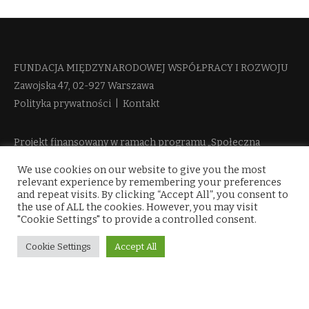
FUNDACJA MIĘDZYNARODOWEJ WSPÓŁPRACY I ROZWOJU​
Zawojska 47, 02-927 Warszawa
Polityka prywatności
|
Kontakt
Projekt finansowany w ramach programu „Społeczna
Odpowiedzialność Nauki 2“ Ministerstwa Edukacji i Nauki
We use cookies on our website to give you the most
więcej informacji
relevant experience by remembering your preferences
and repeat visits. By clicking “Accept All”, you consent to
the use of ALL the cookies. However, you may visit
"Cookie Settings" to provide a controlled consent.
Cookie Settings
Accept All