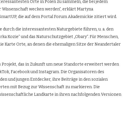
nteressantesten Orte in Polen zu sammeln, die bei jedem
r Wissenschaft wecken werden”, erklärt Martyna
artUP, die auf dem Portal Forum Akademickie zitiert wird.
e durch die interessantesten Naturgebiete führen, u. a. den
orka Kozie” und das Naturschutzgebiet „Obary“. Für Menschen,
 die Karte Orte, an denen die ehemaligen Sitze der Neandertaler
es Projekt, das in Zukunft um neue Standorte erweitert werden
ikTok, Facebook und Instagram. Die Organisatoren des
 und jungen Entdecker, ihre Beiträge in den sozialen
rten mit Bezug zur Wissenschaft zu markieren. Die
wissenschaftliche Landkarte in ihren nachfolgenden Versionen