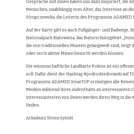
Gespräche mit ihnen haben uns dazu inspiriert, die i
Menschen, unabhängig vom Alter, das Interesse an de
Strupczewska, die Leiterin des Programms ADAMED Sm
Auf der Karte gibt es auch Fußgänger- und Radwege, di
Nationalpark Białowieża, das Naturschutzgebiet „Jezi
die von traditionellen Museen gelangweilt sind, zeigt
oder noch aktive Minen besucht werden können.
Die wissenschaftliche Landkarte Polens ist ein offen
soll. Dafür dient der Hashtag #podrodzedonauki auf T
Programms ADAMED SmartUP ermutigen alle Reisenden
Medien während ihres Aufenthalts an interessanten O
interessantesten von ihnen werden ihren Weg in die 
finden.
Arkadiusz Słomczyński