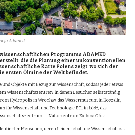
acja Adamed
s wissenschaftlichen Programms ADAMED
e erstellt, die die Planung einer unkonventionellen
senschaftliche Karte Polens zeigt, wo sich der
ie ersten Ölmine der Welt befindet.
e und Objekte mit Bezug zur Wissenschaft, sodass jeder etwas
erem Wissenschaftszentren, in denen Besucher selbstständig
rem Hydropolis in Wrocław, das Wassermuseum in Koszalin,
um für Wissenschaft und Technologie EC1 in Łódź, das
issenschaftszentrum — Naturzentrum Zielona Góra.
alentierter Menschen, deren Leidenschaft die Wissenschaft ist.