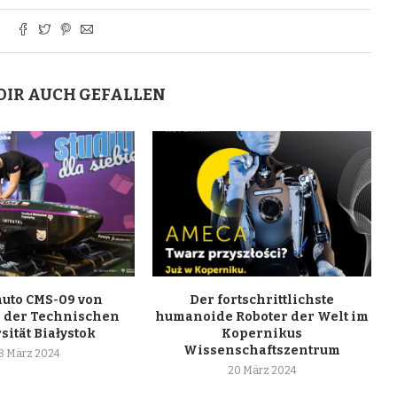
DIR AUCH GEFALLEN
uto CMS-09 von
Der fortschrittlichste
 der Technischen
humanoide Roboter der Welt im
sität Białystok
Kopernikus
Wissenschaftszentrum
8 März 2024
20 März 2024