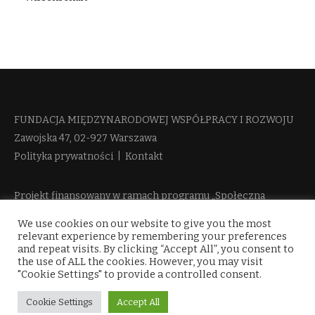
FUNDACJA MIĘDZYNARODOWEJ WSPÓŁPRACY I ROZWOJU​
Zawojska 47, 02-927 Warszawa
Polityka prywatności
|
Kontakt
Projekt finansowany w ramach programu „Społeczna
Odpowiedzialność Nauki 2“ Ministerstwa Edukacji i Nauki
We use cookies on our website to give you the most
więcej informacji
relevant experience by remembering your preferences
and repeat visits. By clicking “Accept All”, you consent to
the use of ALL the cookies. However, you may visit
"Cookie Settings" to provide a controlled consent.
Cookie Settings
Accept All