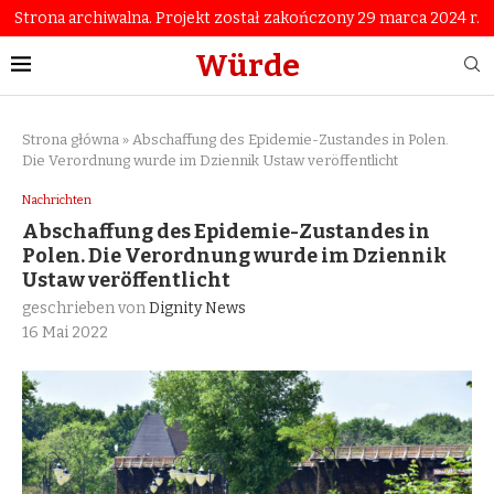
Strona archiwalna. Projekt został zakończony 29 marca 2024 r.
Würde
Strona główna
»
Abschaffung des Epidemie-Zustandes in Polen.
Die Verordnung wurde im Dziennik Ustaw veröffentlicht
Nachrichten
Abschaffung des Epidemie-Zustandes in
Polen. Die Verordnung wurde im Dziennik
Ustaw veröffentlicht
geschrieben von
Dignity News
16 Mai 2022