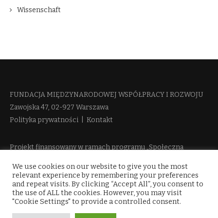
Wissenschaft
FUNDACJA MIĘDZYNARODOWEJ WSPÓŁPRACY I ROZWOJU​
Zawojska 47, 02-927 Warszawa
Polityka prywatności
|
Kontakt
Projekt finansowany w ramach programu „Społeczna
Odpowiedzialność Nauki 2“ Ministerstwa Edukacji i Nauki
We use cookies on our website to give you the most
więcej informacji
relevant experience by remembering your preferences
and repeat visits. By clicking “Accept All”, you consent to
the use of ALL the cookies. However, you may visit
"Cookie Settings" to provide a controlled consent.