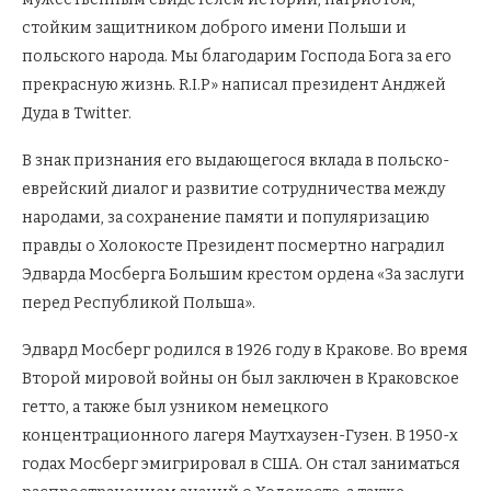
стойким защитником доброго имени Польши и
польского народа. Мы благодарим Господа Бога за его
прекрасную жизнь. R.I.P» написал президент Анджей
Дуда в Twitter.
В знак признания его выдающегося вклада в польско-
еврейский диалог и развитие сотрудничества между
народами, за сохранение памяти и популяризацию
правды о Холокосте Президент посмертно наградил
Эдварда Мосберга Большим крестом ордена «За заслуги
перед Республикой Польша».
Эдвард Мосберг родился в 1926 году в Кракове. Во время
Второй мировой войны он был заключен в Краковское
гетто, а также был узником немецкого
концентрационного лагеря Маутхаузен-Гузен. В 1950-х
годах Мосберг эмигрировал в США. Он стал заниматься