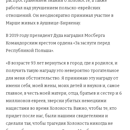
распространением знаний о Холокосте, а также
работал над улучшением польско-еврейских
отношений. Он неоднократно принимал участие в
Марше живых в Аушвице-Биркенау.
В 2019 году президент Дуда наградил Мосберга
Командорским крестом ордена «За заслуги перед
Республикой Польша».
«В возрасте 93 лет вернуться в город, где я родился, и
получить такую награду это невероятно трогательное
для меня обстоятельство. Я принимаю эту награду от
имени себя, моей жены, моих детей и внуков и, самое
главное, в честь моей матери, отца, братьев и сестер и 6
миллионов евреев, зверски убитых немецкими
нацистами во время Холокоста. Важно, чтобы те, кто
придет после нас, были нашими свидетелями и
сделали так, чтобы трагедия Холокоста никогда не