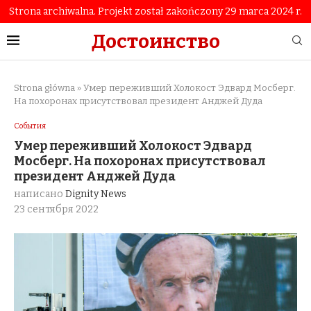
Strona archiwalna. Projekt został zakończony 29 marca 2024 r.
Достоинство
Strona główna
»
Умер переживший Холокост Эдвард Мосберг.
На похоронах присутствовал президент Анджей Дуда
События
Умер переживший Холокост Эдвард
Мосберг. На похоронах присутствовал
президент Анджей Дуда
написано
Dignity News
23 сентября 2022