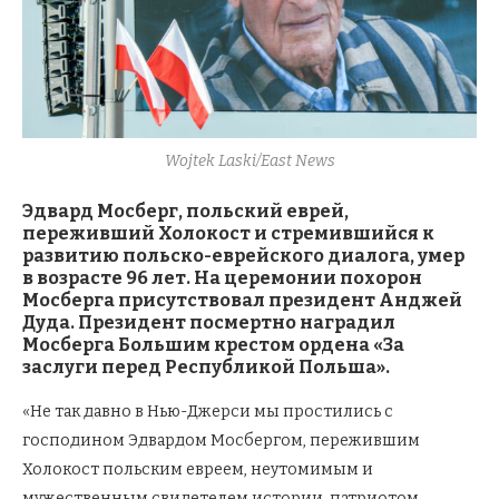
Wojtek Laski/East News
Эдвард Мосберг, польский еврей,
переживший Холокост и стремившийся к
развитию польско-еврейского диалога, умер
в возрасте 96 лет. На церемонии похорон
Мосберга присутствовал президент Анджей
Дуда. Президент посмертно наградил
Мосберга Большим крестом ордена «За
заслуги перед Республикой Польша».
«Не так давно в Нью-Джерси мы простились с
господином Эдвардом Мосбергом, пережившим
Холокост польским евреем, неутомимым и
мужественным свидетелем истории, патриотом,