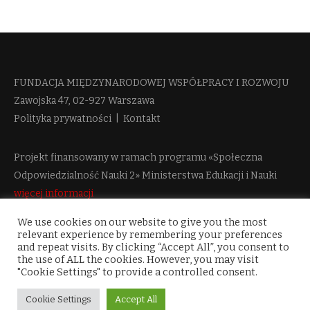
FUNDACJA MIĘDZYNARODOWEJ WSPÓŁPRACY I ROZWOJU​
Zawojska 47, 02-927 Warszawa
Polityka prywatności
|
Kontakt
Projekt finansowany w ramach programu «Społeczna
Odpowiedzialność Nauki 2» Ministerstwa Edukacji i Nauki
więcej informacji
We use cookies on our website to give you the most
relevant experience by remembering your preferences
and repeat visits. By clicking “Accept All”, you consent to
the use of ALL the cookies. However, you may visit
"Cookie Settings" to provide a controlled consent.
Cookie Settings
Accept All