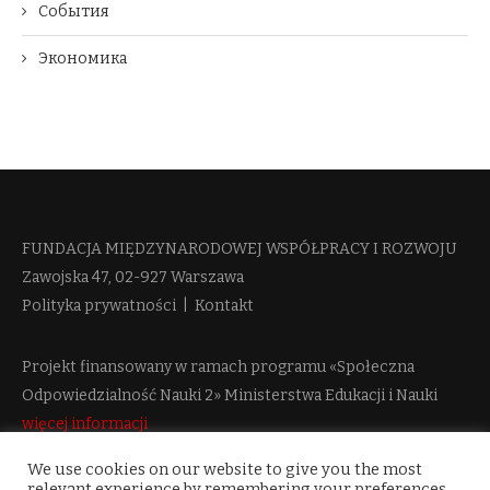
События
Экономика
FUNDACJA MIĘDZYNARODOWEJ WSPÓŁPRACY I ROZWOJU​
Zawojska 47, 02-927 Warszawa
Polityka prywatności
|
Kontakt
Projekt finansowany w ramach programu «Społeczna
Odpowiedzialność Nauki 2» Ministerstwa Edukacji i Nauki
więcej informacji
We use cookies on our website to give you the most
relevant experience by remembering your preferences