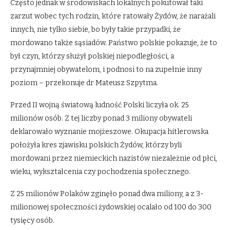
Często jednak w środowiskach lokalnych pokutował taki
zarzut wobec tych rodzin, które ratowały Żydów, że narażali
innych, nie tylko siebie, bo były takie przypadki, że
mordowano także sąsiadów. Państwo polskie pokazuje, że to
był czyn, którzy służył polskiej niepodległości, a
przynajmniej obywatelom, i podnosi to na zupełnie inny
poziom – przekonuje dr Mateusz Szpytma.
Przed II wojną światową ludność Polski liczyła ok. 25
milionów osób. Z tej liczby ponad 3 miliony obywateli
deklarowało wyznanie mojżeszowe. Okupacja hitlerowska
położyła kres zjawisku polskich Żydów, którzy byli
mordowani przez niemieckich nazistów niezależnie od płci,
wieku, wykształcenia czy pochodzenia społecznego.
Z 25 milionów Polaków zginęło ponad dwa miliony, a z 3-
milionowej społeczności żydowskiej ocalało od 100 do 300
tysięcy osób.