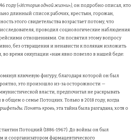
6 году («
История одной жизни»)
, он подробно описал, кто
льно длинный список рабочих, крестьян, горожан,
сть этого свидетельства возрастает потому, что
м исследователя, проводил социологические наблюдения
еврейскими отношениями. Он посвятил этому вопросу
ктивно, без отвращения и ненависти к полякам изложить
, во время оккупации «нам явно повезло в нашей беде:
помянул ключевую фигуру, благодаря которой он был
 Вероятно, это произошло из-за осторожности —
ммунистической власти, предпочитал не раскрывать
в общем о семье Потоцких. Только в 2018 году, когда
ршфельды. Понять кровь
, эта тайна была разгадана, хотя о
тантин Потоцкий (1886-1967). До войны он был
 и соорганизатором фармацевтического