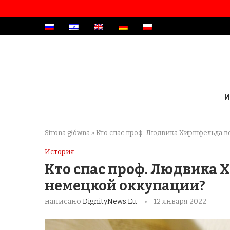
И
Strona główna
»
Кто спас проф. Людвика Хиршфельда 
История
Кто спас проф. Людвика 
немецкой оккупации?
написано
DignityNews.eu
12 января 2022