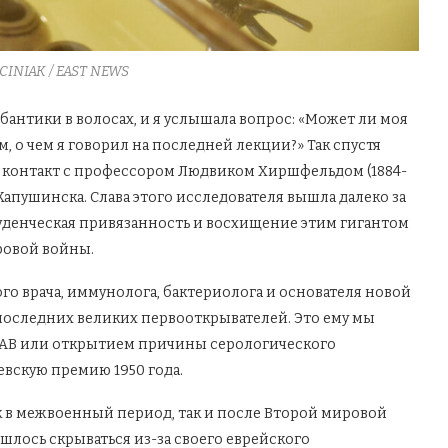
CINIAK / EAST NEWS
бантики в волосах, и я услышала вопрос: «Может ли моя
, о чем я говорил на последней лекции?» Так спустя
 контакт с профессором Людвиком Хиршфельдом (1884-
Капушинска. Слава этого исследователя вышла далеко за
уденческая привязанность и восхищение этим гигантом
ровой войны.
о врача, иммунолога, бактериолога и основателя новой
последних великих первооткрывателей. Это ему мы
 и AB или открытием причины серологического
евскую премию 1950 года.
к в межвоенный период, так и после Второй мировой
шлось скрываться из-за своего еврейского