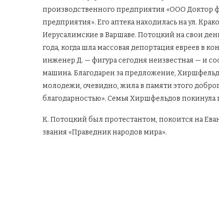
производственного предприятия «ООО Доктор ф
предприятия». Его аптека находилась на ул. Краков
Иерусалимские в Варшаве. Потоцкий на свои ден
года, когда шла массовая депортация евреев в ко
инженер Д. — фигура сегодня неизвестная — и со
машина. Благодарен за предложение, Хиршфельд 
молодежи, очевидно, жила в памяти этого добро
благодарностью». Семья Хиршфельдов покинула г
К. Потоцкий был протестантом, покоится на Ева
звания «Праведник народов мира».