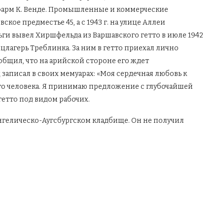
арм К. Венде. Промышленные и коммерческие
ское предместье 45, а с 1943 г. на улице Аллеи
ьги вывел Хиршфельда из Варшавского гетто в июле 1942
нцлагерь Треблинка. За ним в гетто приехал лично
общил, что на арийской стороне его ждет
записал в своих мемуарах: «Моя сердечная любовь к
го человека. Я принимаю предложение с глубочайшей
етто под видом рабочих.
нгелическо-Аугсбургском кладбище. Он не получил