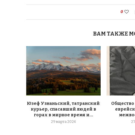
0
ВАМ ТАКЖЕ М
Юзеф Узнаньский, татранский
Общество
курьер, спасавший людей в
еврейск
горах в мирное время и...
межво
29 марта 2024
2