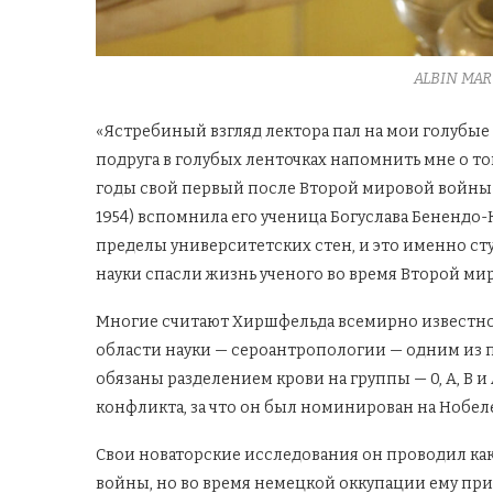
ALBIN MAR
«Ястребиный взгляд лектора пал на мои голубые 
подруга в голубых ленточках напомнить мне о том
годы свой первый после Второй мировой войны
1954) вспомнила его ученица Богуслава Бенендо-
пределы университетских стен, и это именно ст
науки спасли жизнь ученого во время Второй ми
Многие считают Хиршфельда всемирно известног
области науки — сероантропологии — одним из 
обязаны разделением крови на группы — 0, A, B
конфликта, за что он был номинирован на Нобел
Свои новаторские исследования он проводил ка
войны, но во время немецкой оккупации ему при