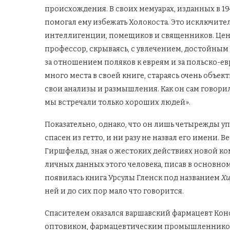
происхождения. В своих мемуарах, изданных в 194
помогал ему избежать Холокоста. Это исключите
интеллигенции, помещиков и священников. Ценно
профессор, скрываясь, с увлечением, достойны
за отношением поляков к евреям и за польско-
много места в своей книге, стараясь очень объе
свои анализы и размышления. Как он сам говорил
мы встречали только хороших людей».
Показательно, однако, что он лишь четырежды у
спасен из гетто, и ни разу не назвал его имени.
Гиршфельд, зная о жестоких действиях новой ко
личных данных этого человека, писав в основном 
появилась книга Урсулы Гленск под названием
Хи
ней и до сих пор мало что говорится.
Спасителем оказался варшавский фармацевт Конс
оптовиком, фармацевтическим промышленником