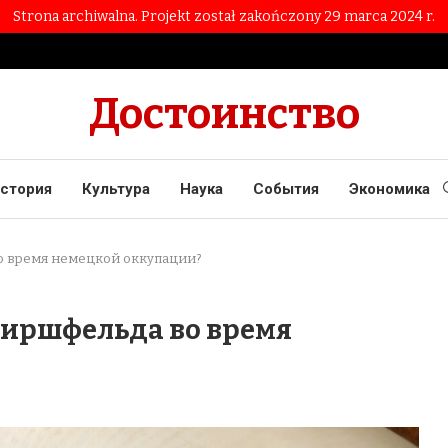
Strona archiwalna. Projekt został zakończony 29 marca 2024 r.
Достоинство
стория
Культура
Наука
События
Экономика
во время немецкой оккупации?
Хиршфельда во время