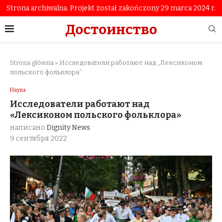
Strona archiwalna. Projekt został zakończony 29 marca 2024 r.
Достоинство
Strona główna
»
Исследователи работают над „Лексиконом
польского фольклора”
Наука
Исследователи работают над
«Лексиконом польского фольклора»
написано
Dignity News
9 сентября 2022