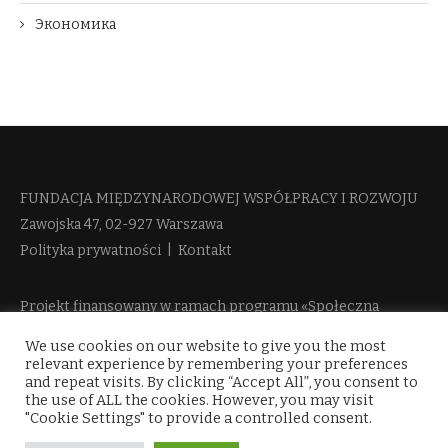
Экономика
FUNDACJA MIĘDZYNARODOWEJ WSPÓŁPRACY I ROZWOJU​
Zawojska 47, 02-927 Warszawa
Polityka prywatności
|
Kontakt
Projekt finansowany w ramach programu «Społeczna
Odpowiedzialność Nauki 2» Ministerstwa Edukacji i Nauki
We use cookies on our website to give you the most
więcej informacji
relevant experience by remembering your preferences
and repeat visits. By clicking “Accept All”, you consent to
the use of ALL the cookies. However, you may visit
"Cookie Settings" to provide a controlled consent.