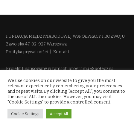
FUNDACJA MIĘDZYNARODOWEJ WSPÓŁPRACY I ROZWOJU​
Zawojska 47, 02-927 Warszawa
Polityka prywatności
|
Kontakt
Projekt finansowany w ramach programu «Społeczna
Odpowiedzialność Nauki 2» Ministerstwa Edukacji i Nauki
We use cookies on our website to give you the most
więcej informacji
relevant experience by remembering your preferences
and repeat visits. By clicking “Accept All”, you consent to
the use of ALL the cookies. However, you may visit
"Cookie Settings" to provide a controlled consent.
Cookie Settings
Accept All