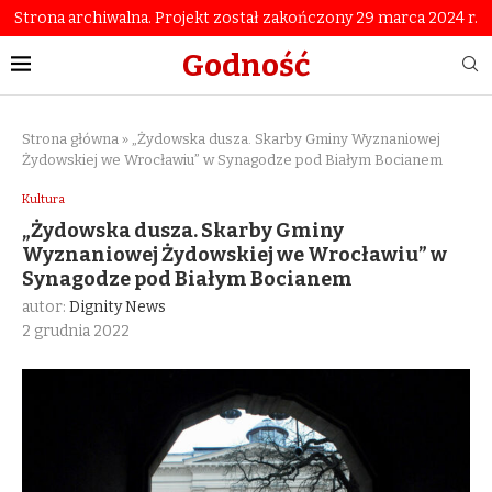
Strona archiwalna. Projekt został zakończony 29 marca 2024 r.
Godność
Strona główna
»
„Żydowska dusza. Skarby Gminy Wyznaniowej
Żydowskiej we Wrocławiu” w Synagodze pod Białym Bocianem
Kultura
„Żydowska dusza. Skarby Gminy
Wyznaniowej Żydowskiej we Wrocławiu” w
Synagodze pod Białym Bocianem
autor:
Dignity News
2 grudnia 2022