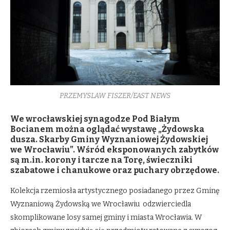
PRZEMYSLAW FISZER/EAST NEWS
We wrocławskiej synagodze Pod Białym
Bocianem można oglądać wystawę „Żydowska
dusza. Skarby Gminy Wyznaniowej Żydowskiej
we Wrocławiu”. Wśród eksponowanych zabytków
są m.in. korony i tarcze na Torę, świeczniki
szabatowe i chanukowe oraz puchary obrzędowe.
Kolekcja rzemiosła artystycznego posiadanego przez Gminę
Wyznaniową Żydowską we Wrocławiu odzwierciedla
skomplikowane losy samej gminy i miasta Wrocławia. W