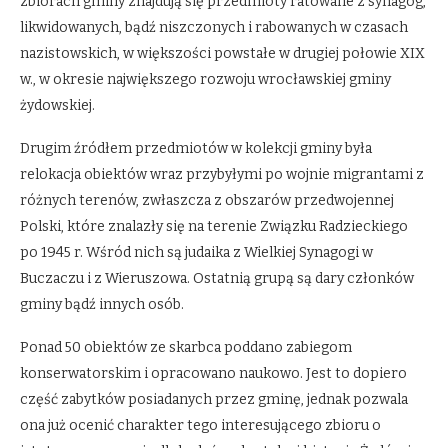
zbiorach gminy znajdują się przedmioty ratowane z synagog,
likwidowanych, bądź niszczonych i rabowanych w czasach
nazistowskich, w większości powstałe w drugiej połowie XIX
w., w okresie największego rozwoju wrocławskiej gminy
żydowskiej.
Drugim źródłem przedmiotów w kolekcji gminy była
relokacja obiektów wraz przybyłymi po wojnie migrantami z
różnych terenów, zwłaszcza z obszarów przedwojennej
Polski, które znalazły się na terenie Związku Radzieckiego
po 1945 r. Wśród nich są judaika z Wielkiej Synagogi w
Buczaczu i z Wieruszowa. Ostatnią grupą są dary członków
gminy bądź innych osób.
Ponad 50 obiektów ze skarbca poddano zabiegom
konserwatorskim i opracowano naukowo. Jest to dopiero
część zabytków posiadanych przez gminę, jednak pozwala
ona już ocenić charakter tego interesującego zbioru o