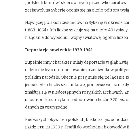
„polskich buntów” skierowanych przeciwko caratowi
zesłanych na Syberię ocenia się na około półtora tysi
Najwięcej polskich zesłańców na Syberię w okresie ca
(1863–1864). Ich liczbę szacuje się na około 40 tysięc
r. Łącznie do wybuchu I wojny światowej ogólna liczba
Deportacje sowieckie 1939-1941
Zupełnie inny charakter miały deportacje w głąb Zwią
celem nie było utemperowanie przeciwników politycz
polskim narodzie. Obecnie przyjmuje się, że łącznie z
jednak tylko liczby szacunkowe, ponieważ wciąż nie
znajdują się w niedostępnych rosyjskich archiwach.
udostępnić historykom, odnotowano liczbę 320 tys. o
danych za wiarygodne.
Pierwszych obywateli polskich, blisko 55 tys. uchodźcó
październiku 1939 r. Trafili do wschodnich obwodów B