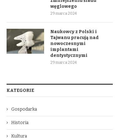
zmniejszeniu śladu
węglowego
29 marca 2024
Naukowcy z Polski i
Tajwanu pracują nad
nowoczesnymi
implantami
dentystycznymi
29 marca 2024
KATEGORIE
Gospodarka
Historia
Kultura