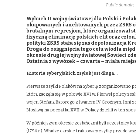
Public domain
Wybuch II wojny światowej dla Polski i Pol
okupowanych i anektowanych przez ZSRS ob
brutalnym represjom, które organizował sta
fizyczną eliminację polskich elit oraz czł
polityki ZSRS stała się zaś depolonizacja 
Droga do osiągnięcia tego celu wiodła mię
okresie drugiej wojny światowej Sowieci zde
Ostatnia z wywózek – czwarta – miała miejs
Historia syberyjskich zsyłek jest długa…
Pierwsze zsyłki Polaków na Syberię zorganizowano p
która zaczęła się w połowie XVI w. Pierwsi polscy ze
wojen Stefana Batorego z Iwanem IV Groźnym. Inni z
Moskwą na początku XVII w. Polacy dzielili w ten spo
W późniejszym okresie zesłańcami byli uczestnicy konf
(1794 r.). Władze carskie traktowały zsyłkę przede w