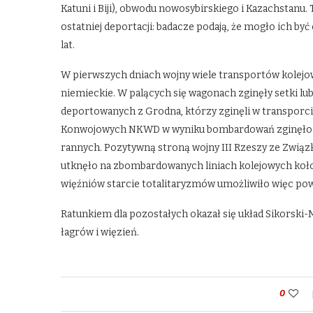
Katuni i Biji), obwodu nowosybirskiego i Kazachstanu
ostatniej deportacji: badacze podają, że mogło ich być 
lat.
W pierwszych dniach wojny wiele transportów kolejo
niemieckie. W palących się wagonach zginęły setki lub
deportowanych z Grodna, którzy zginęli w transpo
Konwojowych NKWD w wyniku bombardowań zginęło wó
rannych. Pozytywną stroną wojny III Rzeszy ze Zwią
utknęło na zbombardowanych liniach kolejowych koło 
więźniów starcie totalitaryzmów umożliwiło więc p
Ratunkiem dla pozostałych okazał się układ Sikorski-
łagrów i więzień.
0