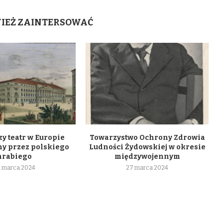
WIEŻ ZAINTERSOWAĆ
y teatr w Europie
Towarzystwo Ochrony Zdrowia
y przez polskiego
Ludności Żydowskiej w okresie
hrabiego
międzywojennym
 marca 2024
27 marca 2024