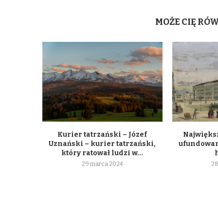
MOŻE CIĘ RÓ
Kurier tatrzański – Józef
Największ
Uznański – kurier tatrzański,
ufundowan
który ratował ludzi w...
29 marca 2024
28