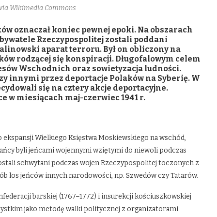
, via Wikimedia Commons
aków oznaczał koniec pewnej epoki. Na obszarach
ywatele Rzeczypospolitej zostali poddani
linowski aparat terroru. Był on obliczony na
onków rodzącej się konspiracji. Długofalowym celem
Kresów Wschodnich oraz sowietyzacja ludności.
dzy innymi przez deportacje Polaków na Syberię. W
cydowali się na cztery akcje deportacyjne.
ce w miesiącach maj-czerwiec 1941 r.
o ekspansji Wielkiego Księstwa Moskiewskiego na wschód,
słańcy byli jeńcami wojennymi wziętymi do niewoli podczas
ostali schwytani podczas wojen Rzeczypospolitej toczonych z
sób los jeńców innych narodowości, np. Szwedów czy Tatarów.
ederacji barskiej (1767–1772) i insurekcji kościuszkowskiej
szystkim jako metodę walki politycznej z organizatorami