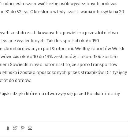
. Trudno jest oszacować liczbę osób wywiezionych podczas
od 31 do 52 tys. Określono wtedy czas trwania ich zsyłki na 20
wych zostało zaatakowanych z powietrza przez lotnictwo
 tysiące wysiedlonych. Taki los spotkał około 150
rcie zbombardowanym pod Stołpcami. Według raportów Wojsk
wczas około 10 do 13% zesłańców, a około 15% zostało
zkiem Sowieckim było natomiast to, że sporo transportów
Mińska i zostało opuszczonych przez strażników. Dla tysięcy
owrót do domów.
Majski, dzięki któremu otworzyły się przed Polakami bramy