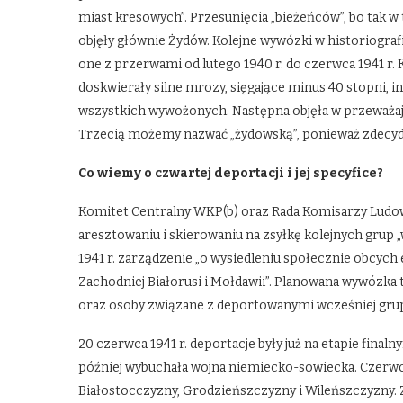
miast kresowych”. Przesunięcia „bieżeńców”, bo tak 
objęły głównie Żydów. Kolejne wywózki w historiografii
one z przerwami od lutego 1940 r. do czerwca 1941 r
doskwierały silne mrozy, sięgające minus 40 stopni, 
wszystkich wywożonych. Następna objęła w przeważając
Trzecią możemy nazwać „żydowską”, ponieważ zdecydo
Co wiemy o czwartej deportacji i jej specyfice?
Komitet Centralny WKP(b) oraz Rada Komisarzy Ludowy
aresztowaniu i skierowaniu na zsyłkę kolejnych grup „w
1941 r. zarządzenie „o wysiedleniu społecznie obcych
Zachodniej Białorusi i Mołdawii”. Planowana wywózka 
oraz osoby związane z deportowanymi wcześniej grup
20 czerwca 1941 r. deportacje były już na etapie fina
później wybuchała wojna niemiecko-sowiecka. Czer
Białostocczyzny, Grodzieńszczyzny i Wileńszczyzny. Ze