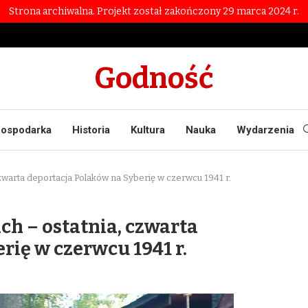
Strona archiwalna. Projekt został zakończony 29 marca 2024 r.
Godność
ospodarka
Historia
Kultura
Nauka
Wydarzenia
zwarta deportacja Polaków na Syberię w czerwcu 1941 r.
h – ostatnia, czwarta
rię w czerwcu 1941 r.