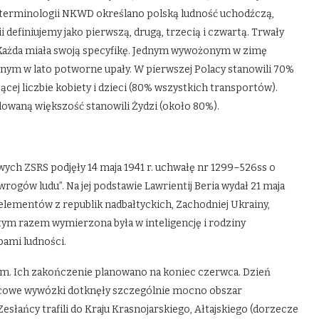
w terminologii NKWD określano polską ludność uchodźczą,
 definiujemy jako pierwszą, drugą, trzecią i czwartą. Trwały
. Każda miała swoją specyfikę. Jednym wywożonym w zimę
innym w lato potworne upały. W pierwszej Polacy stanowili 70%
ej liczbie kobiety i dzieci (80% wszystkich transportów).
waną większość stanowili Żydzi (około 80%).
ch ZSRS podjęły 14 maja 1941 r. uchwałę nr 1299–526ss o
rogów ludu”. Na jej podstawie Lawrientij Beria wydał 21 maja
 elementów z republik nadbałtyckich, Zachodniej Ukrainy,
tym razem wymierzona była w inteligencję i rodziny
ami ludności.
lnym. Ich zakończenie planowano na koniec czerwca. Dzień
wcowe wywózki dotknęły szczególnie mocno obszar
słańcy trafili do Kraju Krasnojarskiego, Ałtajskiego (dorzecze