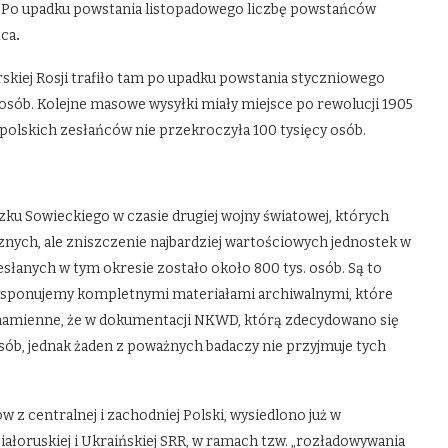
. Po upadku powstania listopadowego liczbę powstańców
ąca
.
rskiej Rosji trafiło tam po upadku powstania styczniowego
y osób. Kolejne masowe wysyłki miały miejsce po rewolucji 1905
 polskich zesłańców nie przekroczyła 100 tysięcy osób.
zku Sowieckiego w czasie drugiej wojny światowej, których
nych, ale zniszczenie najbardziej wartościowych jednostek w
esłanych w tym okresie zostało około 800 tys. osób. Są to
 dysponujemy kompletnymi materiałami archiwalnymi, które
 Znamienne, że w dokumentacji NKWD, którą zdecydowano się
sób, jednak żaden z poważnych badaczy nie przyjmuje tych
w z centralnej i zachodniej Polski, wysiedlono już w
iałoruskiej i Ukraińskiej SRR, w ramach tzw. „rozładowywania