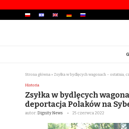
G
Strona główna
»
Zsyłka w bydlęcych wagonach – ostatnia, c
Historia
Zsyłka w bydlęcych wagonac
deportacja Polaków na Sybe
autor:
Dignity News
25 czerwca 2022