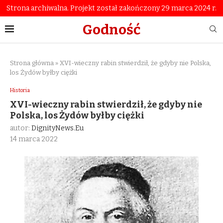
Strona archiwalna. Projekt został zakończony 29 marca 2024 r.
Godność
Strona główna
»
XVI-wieczny rabin stwierdził, że gdyby nie Polska,
los Żydów byłby ciężki
Historia
XVI-wieczny rabin stwierdził, że gdyby nie
Polska, los Żydów byłby ciężki
autor:
DignityNews.eu
14 marca 2022