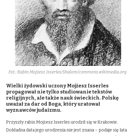
Fot.: Rabin Mojżesz Isserles/Shalom/commons.wikimedia.org
Wielki żydowski uczony Mojżesz Isserles
propagował nie tylko studiowanie tekstów
religijnych, ale także nauk świeckich. Polskę
uważał za dar od Boga, który uratował
wyznawców judaizmu.
Przyszły rabin Mojżesz Isserles urodził się w Krakowie.
Dokładna data jego urodzenia nie jest znana – podaje się lata