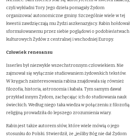
czyli wykładni Tory. Jego dzieła pomagały Żydom
organizować autonomiczne gminy. Szczególnie wiele w tej
kwestii zawdzięczają mu Żydzi aszkenazyjscy. Rabin hołdował
sformułowanemu przez siebie poglądowi o podobieństwach
kulturowych Żydów z centralnej i wschodniej Europy.
Człowiek renesansu
Isserles był niezwykle wszechstronnym człowiekiem. Nie
zajmował się wyłącznie studiowaniem żydowskich tekstów.
W kręgach zainteresowania rabina znajdowała się również
filozofia, historia, astronomia i kabała. Tym samym dawał
przykład innym Żydom, zachęcając ich do studiowania nauk
świeckich. Według niego taka wiedza w połączeniu z filozofią
religijną prowadziła do lepszego zrozumienia wiary.
Rabin jest także autorem słów, które wiele mówią o jego
stosunku do Polski. Stwierdził, że „jeśliby Bóg nie dał Żydom