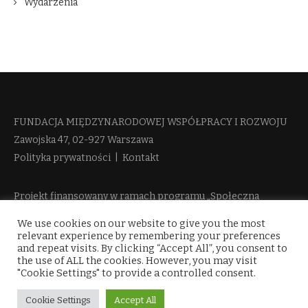
Wydarzenia
FUNDACJA MIĘDZYNARODOWEJ WSPÓŁPRACY I ROZWOJU​
Zawojska 47, 02-927 Warszawa
Polityka prywatności
|
Kontakt
Projekt finansowany w ramach programu „Społeczna
Odpowiedzialność Nauki 2” Ministerstwa Edukacji i Nauki
We use cookies on our website to give you the most
więcej informacji
relevant experience by remembering your preferences
and repeat visits. By clicking “Accept All”, you consent to
the use of ALL the cookies. However, you may visit
"Cookie Settings" to provide a controlled consent.
Cookie Settings
Accept All