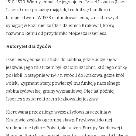
1510-1520. Wiemy jednak, że jego ojciec, Izrael Lazarus (Isserl
Lasers) miał pokaźny majątek, trudnił się handlem i
bankierstwem. W 1553 r. ufundował jedną z najstarszych
synagog w Kazimierzu (dziś dzielnica Krakowa), którą
nazwano Remu od przydomka Mojżesza Isserlesa.
Autorytet dla Żydów
Isserles wyjechał na studia do Lublina, gdzie uczył się w
jesziwie. Jego mistrzem był Szalom Szachna, którego córkę
poślubił. Następnie w 1547 r. wrócił do Krakowa, gdzie król
Polski, Zygmunt Stary, powierzył mu funkcję naczelnego
rabina żydowskiej gminy wyznaniowej. Pięć lat później
Isserles został rektorem krakowskiej jesziwy.
Kierowana przez niego wyższa żydowska uczelnia w
Krakowie zyskała ogromną sławę. Przybywali do niej
studenci nie tylko z Polski, ale także z Europy Środkowej i
Niemiec. Sam Isserles stał się autorytetem w kwestii halachy,