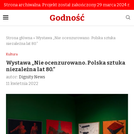
Strona archiwalna. Projekt został zakończony 29 marca 2024 r.
Godność
Strona główna
»
Wystawa „Nie ocenzurowano. Polska sztuka
niezależna lat 80.”
Kultura
Wystawa „Nie ocenzurowano. Polska sztuka
niezależna lat 80.”
autor:
Dignity News
11 kwietnia 2022