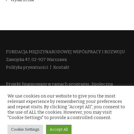
FUNDACJA MIĘDZYNARODOWEJ WSPÓŁPRACY I ROZWOJU​
Zawojska 47, 02-927 Warszawa
Polityka prywatności
|
Kontakt
Projekt finansowany w ramach programu „Społeczna
Odpowiedzialność Nauki 2” Ministerstwa Edukacji i Nauki
We use cookies on our website to give you the most
więcej informacji
relevant experience by remembering your preferences
and repeat visits. By clicking “Accept All”, you consent to
the use of ALL the cookies. However, you may visit
"Cookie Settings" to provide a controlled consent.
Cookie Settings
Accept All