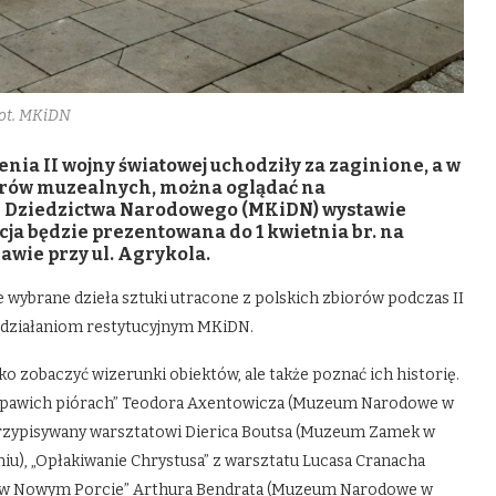
fot. MKiDN
nia II wojny światowej uchodziły za zaginione, a w
iorów muzealnych, można oglądać na
 i Dziedzictwa Narodowego (MKiDN) wystawie
ja będzie prezentowana do 1 kwietnia br. na
wie przy ul. Agrykola.
wybrane dzieła sztuki utracone z polskich zbiorów podczas II
i działaniom restytucyjnym MKiDN.
lko zobaczyć wizerunki obiektów, ale także poznać ich historię.
a w pawich piórach” Teodora Axentowicza (Muzeum Narodowe w
przypisywany warsztatowi Dierica Boutsa (Muzeum Zamek w
), „Opłakiwanie Chrystusa” z warsztatu Lucasa Cranacha
 w Nowym Porcie” Arthura Bendrata (Muzeum Narodowe w