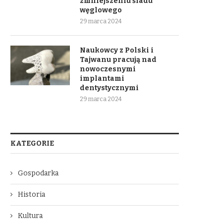
zmniejszeniu śladu
węglowego
29 marca 2024
Naukowcy z Polski i
Tajwanu pracują nad
nowoczesnymi
implantami
dentystycznymi
29 marca 2024
KATEGORIE
Gospodarka
Historia
Kultura