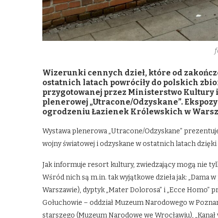
Wizerunki cennych dzieł, które od zakończe
ostatnich latach powróciły do polskich zb
przygotowanej przez Ministerstwo Kultury
plenerowej „Utracone/Odzyskane”. Ekspozyc
ogrodzeniu Łazienek Królewskich w Warsza
Wystawa plenerowa „Utracone/Odzyskane” prezentuje 
wojny światowej i odzyskane w ostatnich latach dzięk
Jak informuje resort kultury, zwiedzający mogą nie ty
Wśród nich są m.in. tak wyjątkowe dzieła jak: „Dam
Warszawie), dyptyk „Mater Dolorosa” i „Ecce Homo” 
Gołuchowie – oddział Muzeum Narodowego w Poznaniu
starszego (Muzeum Narodowe we Wrocławiu), „Kanał