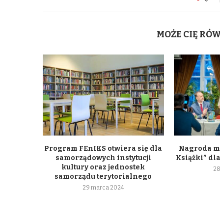
MOŻE CIĘ RÓ
Program FEnIKS otwiera się dla
Nagroda m
samorządowych instytucji
Książki” dl
kultury oraz jednostek
28
samorządu terytorialnego
29 marca 2024