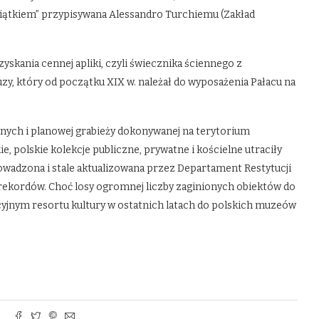
ciątkiem” przypisywana Alessandro Turchiemu (Zakład
zyskania cennej apliki, czyli świecznika ściennego z
, który od początku XIX w. należał do wyposażenia Pałacu na
nnych i planowej grabieży dokonywanej na terytorium
e, polskie kolekcje publiczne, prywatne i kościelne utraciły
owadzona i stale aktualizowana przez Departament Restytucji
rekordów. Choć losy ogromnej liczby zaginionych obiektów do
ucyjnym resortu kultury w ostatnich latach do polskich muzeów