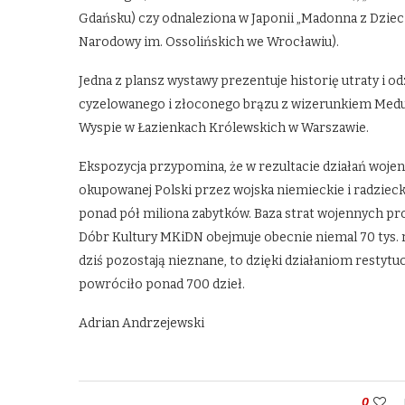
Gdańsku) czy odnaleziona w Japonii „Madonna z Dzie
Narodowy im. Ossolińskich we Wrocławiu).
Jedna z plansz wystawy prezentuje historię utraty i od
cyzelowanego i złoconego brązu z wizerunkiem Meduzy
Wyspie w Łazienkach Królewskich w Warszawie.
Ekspozycja przypomina, że w rezultacie działań woje
okupowanej Polski przez wojska niemieckie i radziecki
ponad pół miliona zabytków. Baza strat wojennych pr
Dóbr Kultury MKiDN obejmuje obecnie niemal 70 tys. 
dziś pozostają nieznane, to dzięki działaniom restyt
powróciło ponad 700 dzieł.
Adrian Andrzejewski
0