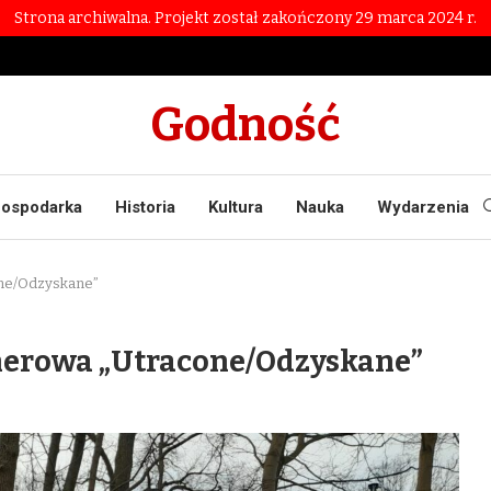
Strona archiwalna. Projekt został zakończony 29 marca 2024 r.
Godność
ospodarka
Historia
Kultura
Nauka
Wydarzenia
ne/Odzyskane”
erowa „Utracone/Odzyskane”